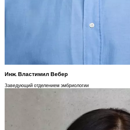
Инж. Властимил Вебер
Заведующий отделением эмбриологии