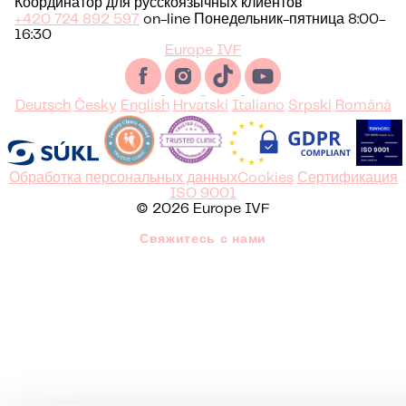
Координатор для русскоязычных клиентов
+420 724 892 597
on-line Понедельник-пятница 8:00-
16:30
Europe IVF
Deutsch
Česky
English
Hrvatski
Italiano
Srpski
Română
Обработка персональных данных
Cookies
Сертификация
ISO 9001
© 2026 Europe IVF
Свяжитесь с нами