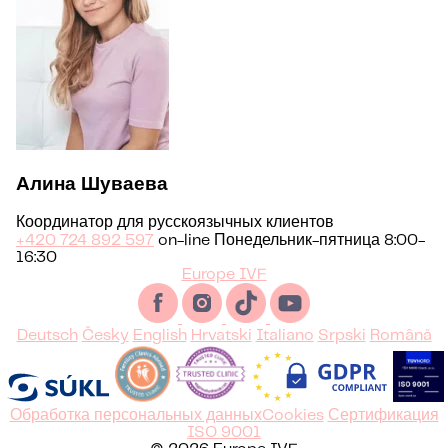
Алина Шуваева
Координатор для русскоязычных клиентов
+420 724 892 597
on-line Понедельник-пятница 8:00-
16:30
Europe IVF
Deutsch
Česky
English
Hrvatski
Italiano
Srpski
Română
Обработка персональных данных
Cookies
Сертификация
ISO 9001