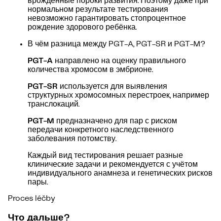
врождённые пороки развития. Поэтому даже при
нормальном результате тестирования
невозможно гарантировать стопроцентное
рождение здорового ребёнка.
В чём разница между PGT-A, PGT-SR и PGT-M?
PGT-A
направлено на оценку правильного
количества хромосом в эмбрионе.
PGT-SR
используется для выявления
структурных хромосомных перестроек, например
транслокаций.
PGT-M
предназначено для пар с риском
передачи конкретного наследственного
заболевания потомству.
Каждый вид тестирования решает разные
клинические задачи и рекомендуется с учётом
индивидуального анамнеза и генетических рисков
пары.
Proces léčby
Что дальше?