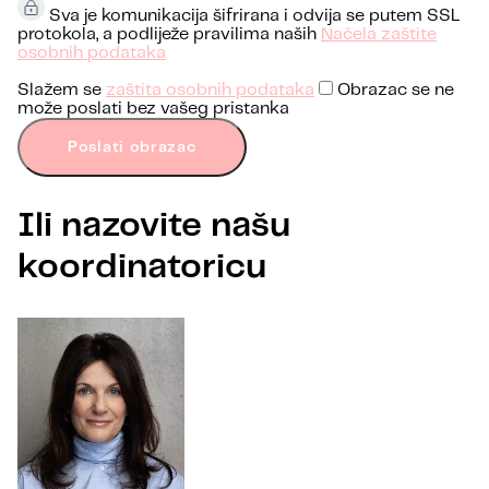
Sva je komunikacija šifrirana i odvija se putem SSL
protokola, a podliježe pravilima naših
Načela zaštite
osobnih podataka
Slažem se
zaštita osobnih podataka
Obrazac se ne
može poslati bez vašeg pristanka
Poslati obrazac
Ili nazovite našu
koordinatoricu