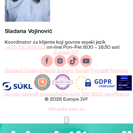
Sladana Vojinović
Koordinator za klijente koji govore srpski jezik
+420 720 934 611
on-line Pon–Pet 8:00 – 16:30 sati
Europe IVF
Deutsch
Česky
English
Italiano
Srpski
Русский
Română
Obrada osobnih podataka
Cookies
ISO 9001 certifikacija
© 2026 Europe IVF
Obratite nam se