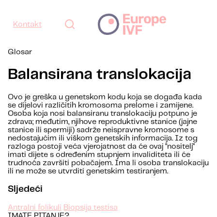
Kontakt
Glosar
Balansirana translokacija
Ovo je greška u genetskom kodu koja se događa kada
se dijelovi različitih kromosoma prelome i zamijene.
Osoba koja nosi balansiranu translokaciju potpuno je
zdrava; međutim, njihove reproduktivne stanice (jajne
stanice ili spermiji) sadrže neispravne kromosome s
nedostajućim ili viškom genetskih informacija. Iz tog
razloga postoji veća vjerojatnost da će ovaj "nositelj"
imati dijete s određenim stupnjem invaliditeta ili će
trudnoća završiti pobačajem. Ima li osoba translokaciju
ili ne može se utvrditi genetskim testiranjem.
Sljedeći
Antralni folikuli
Biopsija testisa
IMATE PITANJE?