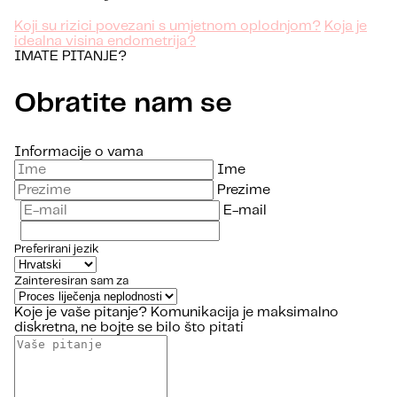
Koji su rizici povezani s umjetnom oplodnjom?
Koja je
idealna visina endometrija?
IMATE PITANJE?
Obratite nam se
Informacije o vama
Ime
Prezime
E-mail
Preferirani jezik
Zainteresiran sam za
Koje je vaše pitanje?
Komunikacija je maksimalno
diskretna, ne bojte se bilo što pitati