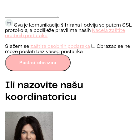
Sva je komunikacija šifrirana i odvija se putem SSL
protokola, a podliježe pravilima naših
Načela zaštite
osobnih podataka
Slažem se
zaštita osobnih podataka
Obrazac se ne
može poslati bez vašeg pristanka
Poslati obrazac
Ili nazovite našu
koordinatoricu