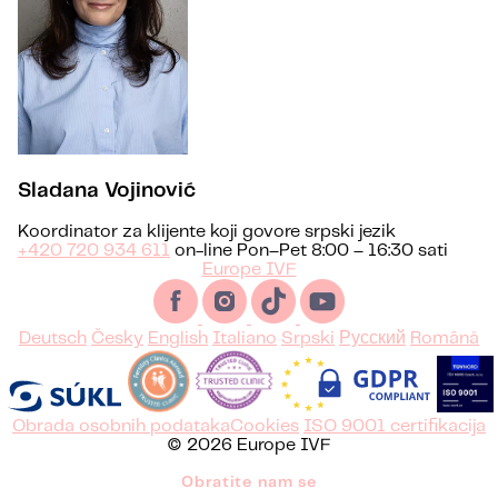
Sladana Vojinović
Koordinator za klijente koji govore srpski jezik
+420 720 934 611
on-line Pon–Pet 8:00 – 16:30 sati
Europe IVF
Deutsch
Česky
English
Italiano
Srpski
Русский
Română
Obrada osobnih podataka
Cookies
ISO 9001 certifikacija
© 2026 Europe IVF
Obratite nam se