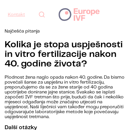
Kontakt
Najčešća pitanja
Kolika je stopa uspješnosti
in vitro fertilizacije nakon
40. godine života?
Plodnost žena naglo opada nakon 40. godine. Da bismo
povećali šanse za uspješnu in vitro fertilizaciju,
preporučujemo da se za žene starije od 40 godina
upotrijebe donirane jajne stanice. Svakako se isplati
započeti IVF tretman što prije, budući da čak i nekoliko
mjeseci odga
đanja može značajno utjecati na
uspješnost.
Naši liječnici vam također mogu preporučiti
odgovarajuće laboratorijske metode koje povećavaju
uspješnost tretmana.
Další otázky