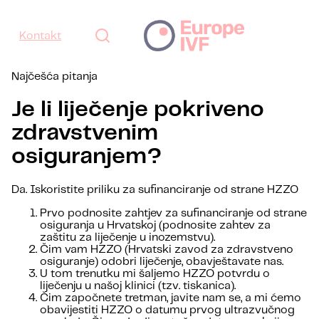
Kontakt
Najčešća pitanja
Je li liječenje pokriveno
zdravstvenim
osiguranjem?
Da. Iskoristite priliku za sufinanciranje od strane HZZO
Prvo podnosite zahtjev za sufinanciranje od strane
osiguranja u Hrvatskoj (podnosite zahtev za
zaštitu za liječenje u inozemstvu).
Čim vam HZZO (Hrvatski zavod za zdravstveno
osiguranje) odobri liječenje, obavještavate nas.
U tom trenutku mi šaljemo HZZO potvrdu o
liječenju u našoj klinici (tzv. tiskanica).
Čim započnete tretman, javite nam se, a mi ćemo
obavijestiti HZZO o datumu prvog ultrazvučnog