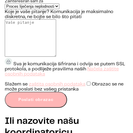
Zainteresiran sam za
Koje je vaše pitanje?
Komunikacija je maksimalno
diskretna, ne bojte se bilo što pitati
Sva je komunikacija šifrirana i odvija se putem SSL
protokola, a podliježe pravilima naših
Načela zaštite
osobnih podataka
Slažem se
zaštita osobnih podataka
Obrazac se ne
može poslati bez vašeg pristanka
Poslati obrazac
Ili nazovite našu
koordinatoricu