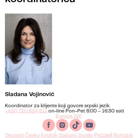
Sladana Vojinović
Koordinator za klijente koji govore srpski jezik
+420 720 934 611
on-line Pon–Pet 8:00 – 16:30 sati
Europe IVF
Deutsch
Česky
English
Italiano
Srpski
Русский
Română