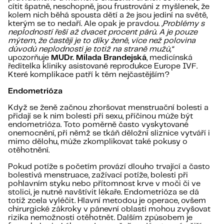
cítit špatně, neschopně, jsou frustrováni z myšlenek, že
kolem nich běhá spousta dětí a že jsou jediní na světě,
kterým se to nedaří. Ale opak je pravdou. „
Problémy s
neplodností řeší až dvacet procent párů. A je pouze
mýtem, že častěji je to díky ženě, více než polovina
důvodů neplodnosti je totiž na straně mužů,“
upozorňuje
MUDr. Milada Brandejská
, medicínská
ředitelka kliniky asistované reprodukce Europe IVF.
Které komplikace patří k těm nejčastějším?
Endometri
óza
Když se ženě začnou zhoršovat menstruační bolesti a
přidají se k nim bolesti při sexu, příčinou může být
endometrióza. Toto poměrně často vyskytované
onemocnění, při němž se tkáň děložní sliznice vytváří i
mimo dělohu, může zkomplikovat také pokusy o
otěhotnění.
Pokud potíže s početím provází dlouho trvající a často
bolestivá menstruace, zažívací potíže, bolesti při
pohlavním styku nebo přítomnost krve v moči či ve
stolici, je nutné navštívit lékaře. Endometrióza se dá
totiž zcela vyléčit. Hlavní metodou je operace, ovšem
chirurgické zákroky v pánevní oblasti mohou zvyšovat
rizika nemožnosti otěhotnět. Dalším způsobem je