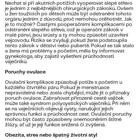
Nechat si při akutních potížích vyoperovat slepé střevo
je jedním z nejběžnějších chirurgických zákroků. Ovšem
u žen toužících po dětech může být odstranění tohoto
orgánu jedním z důvodů, proč nemohou otěhotnět. Jak
je to možné? Častými pooperačními komplikacemi po
odstranění slepého střeva, což je operační zákrok v
malé pánvi, jsou srůsty a ty mohou způsobit uzavření
vejcovodu. Rizika se zvyšují, pokud žena podstoupila
tento zákrok v dětství nebo pubertě. Pokud se tak stalo
a žena má problémy s početím, měla by informovat
gynekologa, aby zajistil vyšetření průchodnosti
vaječníků.
Poruchy ovulace
Ovulační komplikace způsobují potíže s početím u
každého čtvrtého páru. Pokud je menstruace
nepravidelná nebo zcela chybějící, může jít o příznaky
poruch ovulace. Zabraňovat přirozené cestě vajíček
může také syndrom polycystických vaječníků. Při něm
se na vaječnících objevují cysty, narušující jejich
správnou funkci a průchodnost cest. Ovulační poruchy
mohou být často způsobeny onemocněním štítné
žlázy, ať už je její funkce snížená či zvýšená.
Obezita, stres nebo špatný životní styl