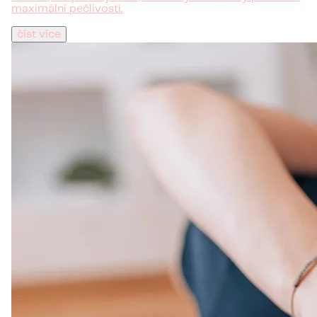
maximální pečlivostí.
číst více