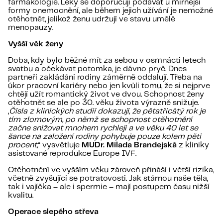
farmakologie. Léky se doporučují podávat u mírnější
formy onemocnění, ale během jejich užívání je nemožné
otěhotnět, jelikož ženu udržují ve stavu umělé
menopauzy.
Vyšší věk ženy
Doba, kdy bylo běžné mít za sebou v osmnácti letech
svatbu a očekávat potomka, je dávno pryč. Dnes
partneři zakládání rodiny záměrně oddalují. Třeba na
úkor pracovní kariéry nebo jen kvůli tomu, že si nejprve
chtějí užít romantický život ve dvou. Schopnost ženy
otěhotnět se ale po 30. věku života výrazně snižuje.
„
Čísla z klinických studií dokazují, že pětatřicátý rok je
tím zlomovým, po němž se schopnost otěhotnění
začne snižovat mnohem rychleji a ve věku 40 let se
šance na založení rodiny pohybuje pouze kolem pěti
procent,
“ vysvětluje
MUDr. Milada Brandejská
z kliniky
asistované reprodukce Europe IVF.
Otěhotnění ve vyšším věku zároveň přináší i větší rizika,
včetně zvyšující se potratovosti. Jak stárnou naše těla,
tak i vajíčka – ale i spermie – mají postupem času nižší
kvalitu.
Operace slepého střeva