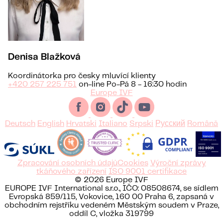
Denisa Blažková
Koordinátorka pro česky mluvící klienty
+420 257 225 751
on-line Po-Pá 8 - 16:30 hodin
Europe IVF
Deutsch
English
Hrvatski
Italiano
Srpski
Русский
Română
Zpracování osobních údajů
Cookies
Výroční zprávy
tkáňového zařízení
ISO 9001 certifikace
© 2026 Europe IVF
EUROPE IVF International s.r.o., IČO: 08508674, se sídlem
Evropská 859/115, Vokovice, 160 00 Praha 6, zapsaná v
obchodním rejstříku vedeném Městským soudem v Praze,
oddíl C, vložka 319799