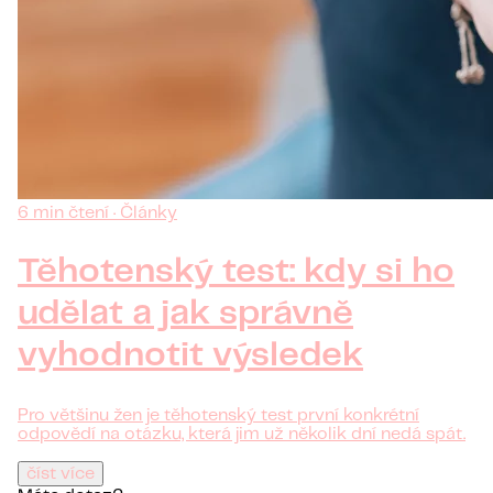
6 min čtení · Články
Těhotenský test: kdy si ho
udělat a jak správně
vyhodnotit výsledek
Pro většinu žen je těhotenský test první konkrétní
odpovědí na otázku, která jim už několik dní nedá spát.
číst více