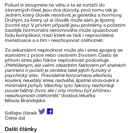
Pokud si stoupnete na váhu a ta se roztáčí do
závratných čísel, jsou dva důvody, proč tomu tak je.
Jedním, který člověk neovlivní, je genetika a hormony.
Druhým, za který už si člověk může sám, je špatný
životní styl. V prvním případě jsou problémy s početím
častější, hormonální nerovnováha může způsobovat
řadu komplikací, mezi které se řadí i nepravidelná
menstruace a s tím i neschopnost otěhotnět.
Za sekundární neplodnost může ale i stres spojený se
starostmi z práce nebo osobním životem. Často se
přitom stres jako faktor neplodnosti podceňuje.
„Přehlíženým, ale velmi zásadním faktorem při snahách
partnerů o početí je zkrátka také jejich fyzický a
psychický stav. Pravidelná konzumace alkoholu,
kouření, neustálý stres, nadváha, špatné stravování a
minimální pohyb. Všechny tyto faktory nezhoršují
pouze běžný život, ale i ony mohou být příčinou
neschopnosti otěhotnět,“
dodává lékařka
Milada Brandejská.
Sdílejte článek
Čtěte dál
Další články