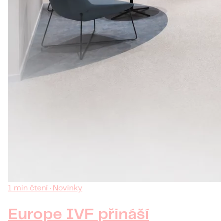
1 min čtení · Novinky
Europe IVF přináší