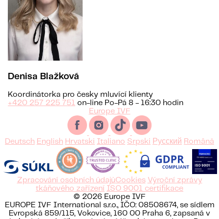
Denisa Blažková
Koordinátorka pro česky mluvící klienty
+420 257 225 751
on-line Po-Pá 8 - 16:30 hodin
Europe IVF
Deutsch
English
Hrvatski
Italiano
Srpski
Русский
Română
Zpracování osobních údajů
Cookies
Výroční zprávy
tkáňového zařízení
ISO 9001 certifikace
© 2026 Europe IVF
EUROPE IVF International s.r.o., IČO: 08508674, se sídlem
Evropská 859/115, Vokovice, 160 00 Praha 6, zapsaná v