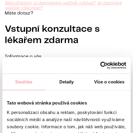
‚Nerozházím‘ si darováním vajíček cyklus?
Je darování
vajíček zákonné?
Máte dotaz?
Vstupní konzultace s
lékařem zdarma
Informace o vás
Jméno
Příjmení
E-mail
Souhlas
Detaily
Více o cookies
Jazyk komunikace
Mám zájem o
Tato webová stránka používá cookies
Jaký je váš dotaz?
Komunikace je maximálně diskrétní,
K personalizaci obsahu a reklam, poskytování funkcí
sociálních médií a analýze naší návštěvnosti využíváme
soubory cookie. Informace o tom, jak náš web používáte,