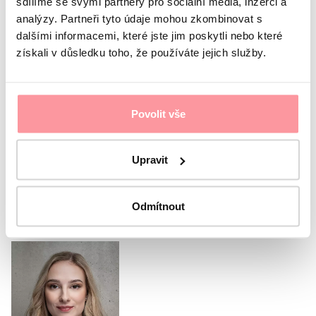
sdílíme se svými partnery pro sociální média, inzerci a
analýzy. Partneři tyto údaje mohou zkombinovat s
dalšími informacemi, které jste jim poskytli nebo které
nebojte se zeptat na cokoliv
získali v důsledku toho, že používáte jejich služby.
Veškerá komunikace je šifrována pomocí SSL a řídí
se pravidly našich
Zásad ochrany osobních údajů
Souhlasím s
ochranou osobních údajů
Bez vašeho
souhlasu nelze formulář odeslat
Povolit vše
Odeslat formulář
Upravit
Nebo zavolejte naší
koordinátorce
Odmítnout