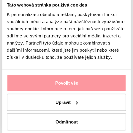
Tato webová stránka používá cookies
Příjmení
E-mail
K personalizaci obsahu a reklam, poskytování funkcí
sociálních médií a analýze naší návštěvnosti využíváme
Jazyk komunikace
soubory cookie. Informace o tom, jak náš web používáte,
sdílíme se svými partnery pro sociální média, inzerci a
Mám zájem o
analýzy. Partneři tyto údaje mohou zkombinovat s
Jaký je váš dotaz?
Komunikace je maximálně diskrétní,
dalšími informacemi, které jste jim poskytli nebo které
získali v důsledku toho, že používáte jejich služby.
Povolit vše
nebojte se zeptat na cokoliv
Veškerá komunikace je šifrována pomocí SSL a řídí
se pravidly našich
Zásad ochrany osobních údajů
Upravit
Souhlasím s
ochranou osobních údajů
Bez vašeho
souhlasu nelze formulář odeslat
Odmítnout
Odeslat formulář