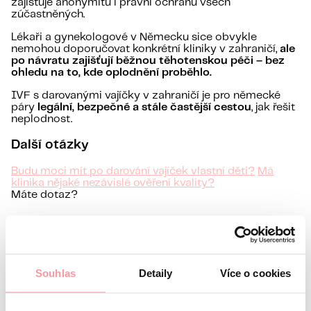
zajišťuje anonymitu i právní ochranu všech
zúčastněných.
Lékaři a gynekologové v Německu sice obvykle
nemohou doporučovat konkrétní kliniky v zahraničí,
ale
po návratu zajišťují běžnou těhotenskou péči – bez
ohledu na to, kde oplodnění proběhlo.
IVF s darovanými vajíčky v zahraničí je pro německé
páry
legální, bezpečné a stále častější cestou
, jak řešit
neplodnost.
Další otázky
Budu moci mít po darování vajíček vlastní děti?
Má
klinika nějaké nezávislé ověření kvality?
Máte dotaz?
Vstupní konzultace s
lékařem zdarma
Souhlas
Detaily
Více o cookies
Informace o vás
Jméno