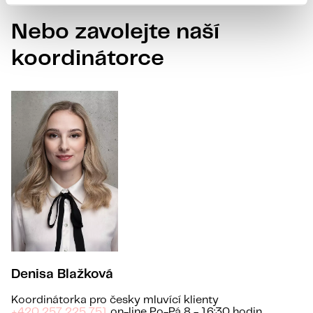
Nebo zavolejte naší
koordinátorce
Denisa Blažková
Koordinátorka pro česky mluvící klienty
+420 257 225 751
on-line Po-Pá 8 - 16:30 hodin