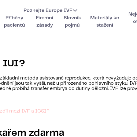
Poznejte Europe IVF
Nej
Příběhy
Firemní
Slovník
Materiály ke
o
pacientů
zásady
pojmů
stažení
a IUI?
základní metoda asistované reprodukce, která nevyžaduje odb
nění jsou tak vyšší, než u přirozeného pohlavního styku. IVF
edně probíhá transfer embrya do dutiny děložní. IVF lze prov
ozdíl mezi IVF a ICSI?
ékařem zdarma