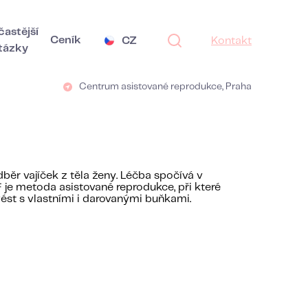
častější
Ceník
CZ
Kontakt
tázky
Centrum asistované reprodukce, Praha
ěr vajíček z těla ženy. Léčba spočívá v
 je metoda asistované reprodukce, při které
ést s vlastními i darovanými buňkami.