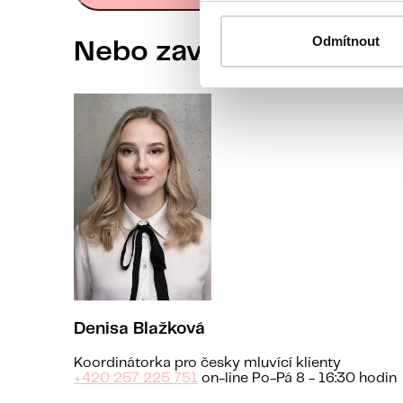
Odmítnout
Nebo zavolejte naší koo
Denisa Blažková
Koordinátorka pro česky mluvící klienty
+420 257 225 751
on-line Po-Pá 8 - 16:30 hodin