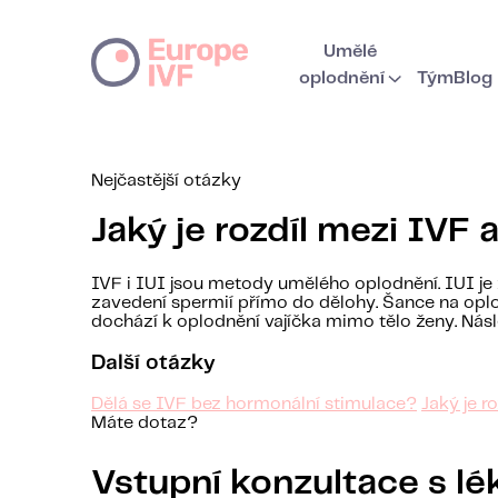
Umělé
oplodnění
Tým
Blog
Nejčastější otázky
Jaký je rozdíl mezi IVF 
IVF i IUI jsou metody umělého oplodnění. IUI je 
zavedení spermií přímo do dělohy. Šance na oplod
dochází k oplodnění vajíčka mimo tělo ženy. Násl
Další otázky
Dělá se IVF bez hormonální stimulace?
Jaký je r
Máte dotaz?
Vstupní konzultace s l