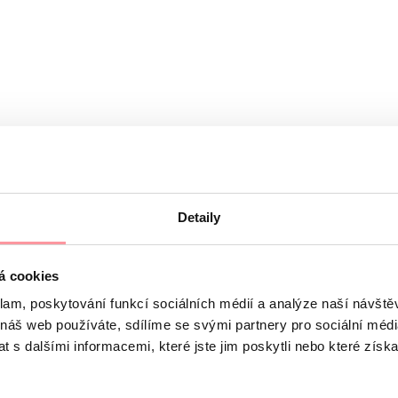
Detaily
á cookies
étní, nebojte se zeptat na cokoliv
klam, poskytování funkcí sociálních médií a analýze naší návšt
 řídí se pravidly našich
Zásad ochrany osobních údajů
 náš web používáte, sdílíme se svými partnery pro sociální média
 s dalšími informacemi, které jste jim poskytli nebo které získa
ho souhlasu nelze formulář odeslat