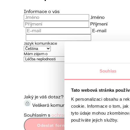
Informace o vás
Jméno
Příjmení
E-mail
Jazyk komunikace
Mám zájem o
Souhlas
Tato webová stránka použív
Jaký je váš dotaz?
Komunikace je maximálně diskr
K personalizaci obsahu a re
Veškerá komunikace je šifrována pomocí SSL a
cookie. Informace o tom, jak
tyto údaje mohou zkombinovat
Souhlasím s
ochranou osobních údajů
Bez vaše
používáte jejich služby.
Odeslat formulář