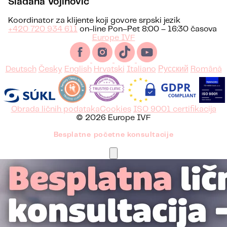
Sladana Vojinović
Koordinator za klijente koji govore srpski jezik
+420 720 934 611
on-line Pon–Pet 8:00 – 16:30 časova
Europe IVF
Deutsch
Česky
English
Hrvatski
Italiano
Русский
Română
Obrada ličnih podataka
Cookies
ISO 9001 certifikacija
© 2026 Europe IVF
Besplatne početne konsultacije