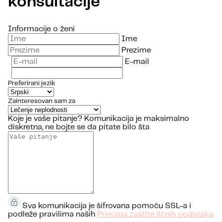
konsultacije
Informacije o ženi
Ime
Prezime
E-mail
Preferirani jezik
Zainteresovan sam za
Koje je vaše pitanje?
Komunikacija je maksimalno
diskretna, ne bojte se da pitate bilo šta
Sva komunikacija je šifrovana pomoću SSL-a i
podleže pravilima naših
Principa zaštite ličnih podataka