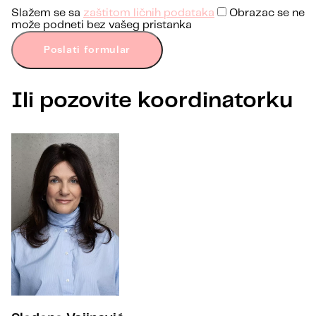
Slažem se sa
zaštitom ličnih podataka
Obrazac se ne
može podneti bez vašeg pristanka
Poslati formular
Ili pozovite koordinatorku