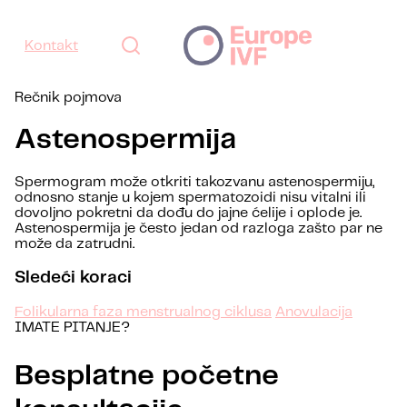
Kontakt
Rečnik pojmova
Astenospermija
Spermogram može otkriti takozvanu astenospermiju,
odnosno stanje u kojem spermatozoidi nisu vitalni ili
dovoljno pokretni da dođu do jajne ćelije i oplode je.
Astenospermija je često jedan od razloga zašto par ne
može da zatrudni.
Sledeći koraci
Folikularna faza menstrualnog ciklusa
Anovulacija
IMATE PITANJE?
Besplatne početne