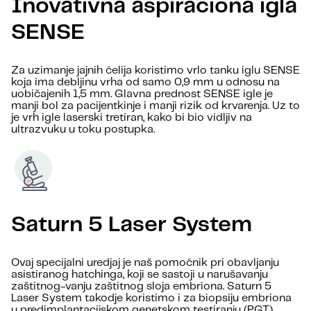
Inovativna aspiraciona igla
SENSE
Za uzimanje jajnih ćelija koristimo vrlo tanku iglu SENSE
koja ima debljinu vrha od samo 0,9 mm u odnosu na
uobičajenih 1,5 mm. Glavna prednost SENSE igle je
manji bol za pacijentkinje i manji rizik od krvarenja. Uz to
je vrh igle laserski tretiran, kako bi bio vidljiv na
ultrazvuku u toku postupka.
Saturn 5 Laser System
Ovaj specijalni uredjaj je naš pomoćnik pri obavljanju
asistiranog hatchinga, koji se sastoji u narušavanju
zaštitnog-vanju zaštitnog sloja embriona. Saturn 5
Laser System takodje koristimo i za biopsiju embriona
u predimplantacijskom genetskom testiranju (PGT).