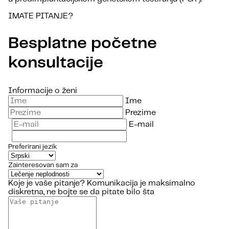
IMATE PITANJE?
Besplatne početne
konsultacije
Informacije o ženi
Ime
Prezime
E-mail
Preferirani jezik
Zainteresovan sam za
Koje je vaše pitanje?
Komunikacija je maksimalno
diskretna, ne bojte se da pitate bilo šta