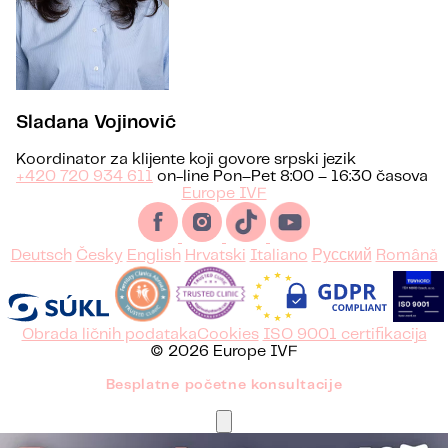
Sladana Vojinović
Koordinator za klijente koji govore srpski jezik
+420 720 934 611
on-line Pon–Pet 8:00 – 16:30 časova
Europe IVF
Deutsch
Česky
English
Hrvatski
Italiano
Русский
Română
Obrada ličnih podataka
Cookies
ISO 9001 certifikacija
© 2026 Europe IVF
Besplatne početne konsultacije