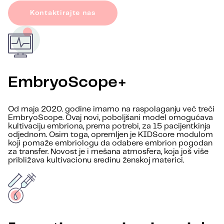
Kontaktirajte nas
EmbryoScope+
Od maja 2020. godine imamo na raspolaganju već treći
EmbryoScope. Ovaj novi, poboljšani model omogućava
kultivaciju embriona, prema potrebi, za 15 pacijentkinja
odjednom. Osim toga, opremljen je KIDScore modulom
koji pomaže embriologu da odabere embrion pogodan
za transfer. Novost je i mešana atmosfera, koja još više
približava kultivacionu sredinu ženskoj materici.