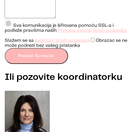
Sva komunikacija je šifrovana pomoću SSL-a i
podleže pravilima naših
Principa zaštite ličnih podataka
Slažem se sa
zaštitom ličnih podataka
Obrazac se ne
može podneti bez vašeg pristanka
Poslati formular
Ili pozovite koordinatorku