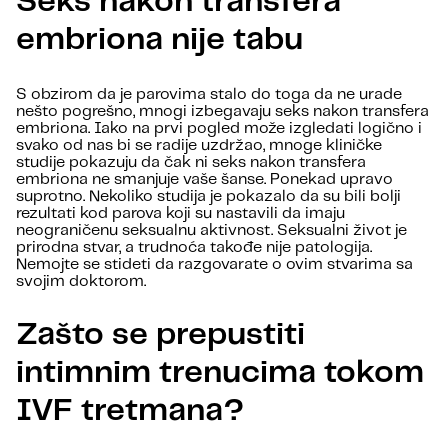
Seks nakon transfera
embriona nije tabu
S obzirom da je parovima stalo do toga da ne urade
nešto pogrešno, mnogi izbegavaju seks nakon transfera
embriona. Iako na prvi pogled može izgledati logično i
svako od nas bi se radije uzdržao, mnoge kliničke
studije pokazuju da čak ni seks nakon transfera
embriona ne smanjuje vaše šanse. Ponekad upravo
suprotno. Nekoliko studija je pokazalo da su bili bolji
rezultati kod parova koji su nastavili da imaju
neograničenu seksualnu aktivnost. Seksualni život je
prirodna stvar, a trudnoća takođe nije patologija.
Nemojte se stideti da razgovarate o ovim stvarima sa
svojim doktorom.
Zašto se prepustiti
intimnim trenucima tokom
IVF tretmana?