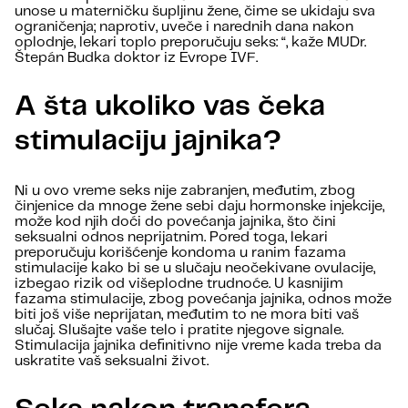
unose u materničku šupljinu žene, čime se ukidaju sva
ograničenja; naprotiv, uveče i narednih dana nakon
oplodnje, lekari toplo preporučuju seks: “, kaže MUDr.
Štepán Budka doktor iz Evrope IVF.
A šta ukoliko vas čeka
stimulaciju jajnika?
Ni u ovo vreme seks nije zabranjen, međutim, zbog
činjenice da mnoge žene sebi daju hormonske injekcije,
može kod njih doći do povećanja jajnika, što čini
seksualni odnos neprijatnim. Pored toga, lekari
preporučuju korišćenje kondoma u ranim fazama
stimulacije kako bi se u slučaju neočekivane ovulacije,
izbegao rizik od višeplodne trudnoće. U kasnijim
fazama stimulacije, zbog povećanja jajnika, odnos može
biti još više neprijatan, međutim to ne mora biti vaš
slučaj. Slušajte vaše telo i pratite njegove signale.
Stimulacija jajnika definitivno nije vreme kada treba da
uskratite vaš seksualni život.