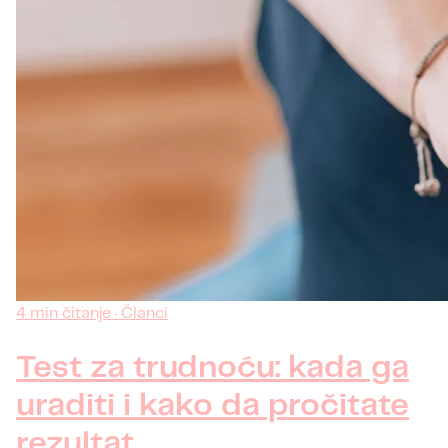
4 min čitanje · Članci
Test za trudnoću: kada ga
uraditi i kako da pročitate
rezultat