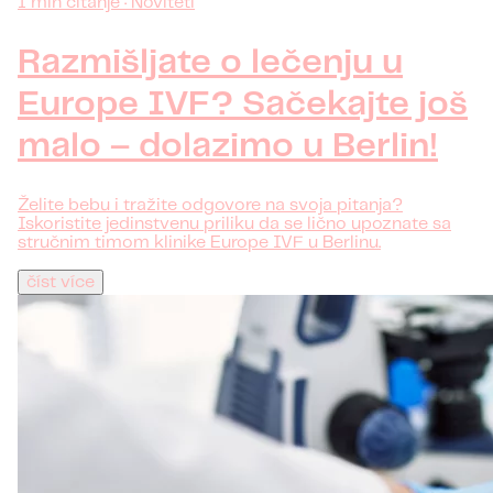
1 min čitanje · Noviteti
Razmišljate o lečenju u
Europe IVF? Sačekajte još
malo – dolazimo u Berlin!
Želite bebu i tražite odgovore na svoja pitanja?
Iskoristite jedinstvenu priliku da se lično upoznate sa
stručnim timom klinike Europe IVF u Berlinu.
číst více