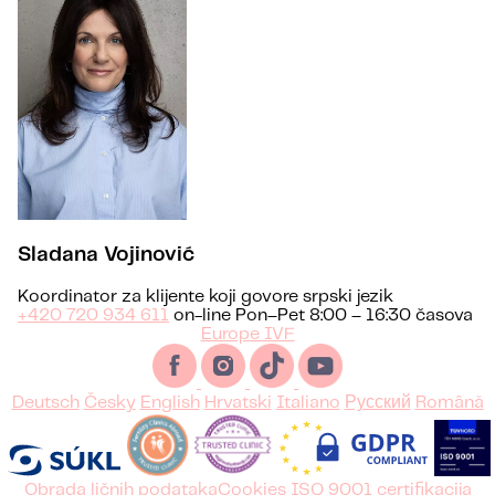
Sladana Vojinović
Koordinator za klijente koji govore srpski jezik
+420 720 934 611
on-line Pon–Pet 8:00 – 16:30 časova
Europe IVF
Deutsch
Česky
English
Hrvatski
Italiano
Русский
Română
Obrada ličnih podataka
Cookies
ISO 9001 certifikacija