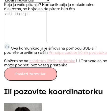
Koje je vaše pitanje?
Komunikacija je maksimalno
diskretna, ne bojte se da pitate bilo šta
Sva komunikacija je šifrovana pomoću SSL-a i
podleže pravilima naših
Principa zaštite ličnih podataka
Slažem se sa
zaštitom ličnih podataka
Obrazac se ne
može podneti bez vašeg pristanka
Poslati formular
Ili pozovite koordinatorku