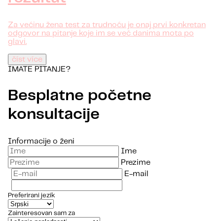
Za većinu žena test za trudnoću je onaj prvi konkretan
odgovor na pitanje koje im se već danima mota po
glavi.
číst více
IMATE PITANJE?
Besplatne početne
konsultacije
Informacije o ženi
Ime
Prezime
E-mail
Preferirani jezik
Zainteresovan sam za