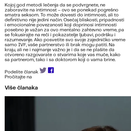
Kojoj god metodi lečenja da se podvrgnete, ne
zaboravite na intimnost – ovo se ponekad pogrešno
smatra seksom. To može dovesti do intimnosti, ali to
definitivno nije jedini način. Osećaj bliskosti, pripadnosti
i emocionalne povezanosti koji doprinosi intimnosti
posebno je važan za ovo mentalno zahtevno vreme, pa
se fokusirajte na reči i pokazatelje ljubavi, podršku i
razumevanje. Ako posvetite svo svoje zajedničko vreme
samo IVF, vaše partnerstvo ili brak mogu patiti. Na
kraju, ali ne i najmanje važno je i da se ne plašite da
otvoreno razgovarate o stvarima koje vas muče, kako
sa partnerom, tako i sa doktorom koji o vama brine.
Podelite članak
Pročitajte na
Više članaka