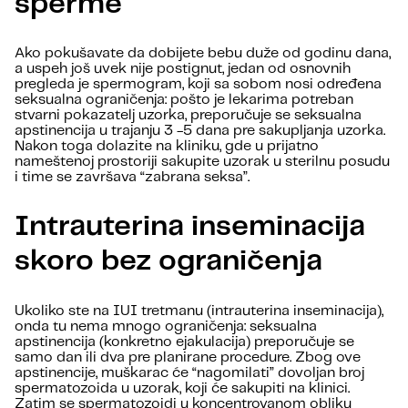
sperme
Ako pokušavate da dobijete bebu duže od godinu dana,
a uspeh još uvek nije postignut, jedan od osnovnih
pregleda je spermogram, koji sa sobom nosi određena
seksualna ograničenja: pošto je lekarima potreban
stvarni pokazatelj uzorka, preporučuje se seksualna
apstinencija u trajanju 3 -5 dana pre sakupljanja uzorka.
Nakon toga dolazite na kliniku, gde u prijatno
nameštenoj prostoriji sakupite uzorak u sterilnu posudu
i time se završava “zabrana seksa”.
Intrauterina inseminacija
skoro bez ograničenja
Ukoliko ste na IUI tretmanu (intrauterina inseminacija),
onda tu nema mnogo ograničenja: seksualna
apstinencija (konkretno ejakulacija) preporučuje se
samo dan ili dva pre planirane procedure. Zbog ove
apstinencije, muškarac će “nagomilati” dovoljan broj
spermatozoida u uzorak, koji će sakupiti na klinici.
Zatim se spermatozoidi u koncentrovanom obliku