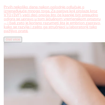
Prvih nekoliko dana nakon oplodnje odlučuje o
iznenađujuće mnogo toga. Za parove koji prolaze kroz
VTO (IVF), veći deo onoga što će kasnije biti presudno
odigra se upravo u tom sićušnom vremenskom prozoru
— i baš zato je korisno razumeti šta je embrion zapravo,
kako se razvija i zašto ga stručnjaci u laboratoriji tako
pažljivo prate.
číst více