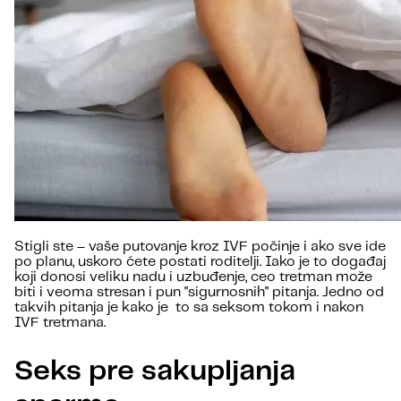
Stigli ste – vaše putovanje kroz IVF počinje i ako sve ide
po planu, uskoro ćete postati roditelji. Iako je to događaj
koji donosi veliku nadu i uzbuđenje, ceo tretman može
biti i veoma stresan i pun "sigurnosnih" pitanja. Jedno od
takvih pitanja je kako je to sa seksom tokom i nakon
IVF tretmana.
Seks pre sakupljanja