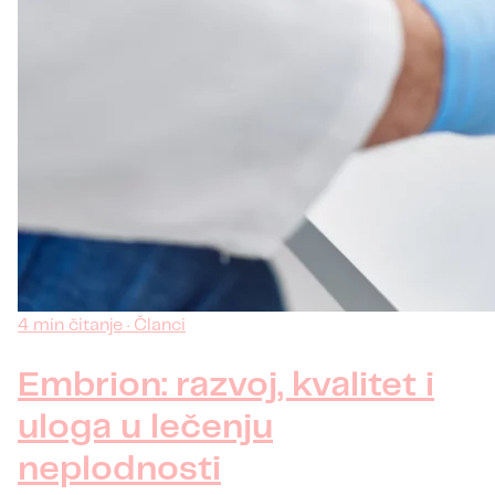
4 min čitanje · Članci
Embrion: razvoj, kvalitet i
uloga u lečenju
neplodnosti