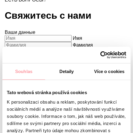
ЕСТЬ ВОПРОСЫ?
Свяжитесь с нами
Ваши данные
Имя
Фамилия
E-mail
Предпочитаемый язык
Souhlas
Detaily
Více o cookies
Меня интересует
Какой у вас вопрос?
Мы строго соблюдаем
конфиденциальность, не бойтесь задать любой вопрос
Tato webová stránka používá cookies
K personalizaci obsahu a reklam, poskytování funkcí
sociálních médií a analýze naší návštěvnosti využíváme
soubory cookie. Informace o tom, jak náš web používáte,
sdílíme se svými partnery pro sociální média, inzerci a
analýzy. Partneři tyto údaje mohou zkombinovat s