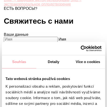
ВМИ — щадящий метод репродукции
ЭКО –
экстракорпоральное оплодотворение
ЕСТЬ ВОПРОСЫ?
Свяжитесь с нами
Ваши данные
Имя
Фамилия
E-mail
Предпочитаемый язык
Souhlas
Detaily
Více o cookies
Меня интересует
Какой у вас вопрос?
Мы строго соблюдаем
Tato webová stránka používá cookies
конфиденциальность, не бойтесь задать любой вопрос
K personalizaci obsahu a reklam, poskytování funkcí
sociálních médií a analýze naší návštěvnosti využíváme
soubory cookie. Informace o tom, jak náš web používáte,
sdílíme se svými partnery pro sociální média, inzerci a