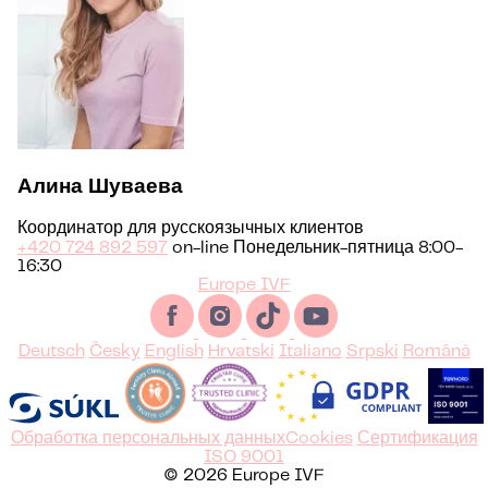
Алина Шуваева
Координатор для русскоязычных клиентов
+420 724 892 597
on-line Понедельник-пятница 8:00-
16:30
Europe IVF
Deutsch
Česky
English
Hrvatski
Italiano
Srpski
Română
Обработка персональных данных
Cookies
Сертификация
ISO 9001
© 2026 Europe IVF