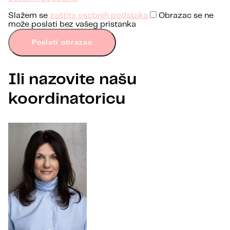
Slažem se
zaštita osobnih podataka
Obrazac se ne
može poslati bez vašeg pristanka
Poslati obrazac
Ili nazovite našu
koordinatoricu