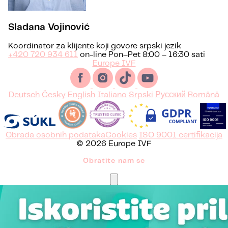
Sladana Vojinović
Koordinator za klijente koji govore srpski jezik
+420 720 934 611
on-line Pon–Pet 8:00 – 16:30 sati
Europe IVF
Deutsch
Česky
English
Italiano
Srpski
Русский
Română
Obrada osobnih podataka
Cookies
ISO 9001 certifikacija
© 2026 Europe IVF
Obratite nam se