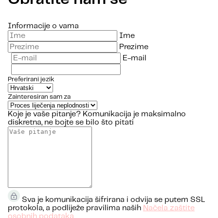
Informacije o vama
Ime
Prezime
E-mail
Preferirani jezik
Zainteresiran sam za
Koje je vaše pitanje?
Komunikacija je maksimalno
diskretna, ne bojte se bilo što pitati
Sva je komunikacija šifrirana i odvija se putem SSL
protokola, a podliježe pravilima naših
Načela zaštite
osobnih podataka