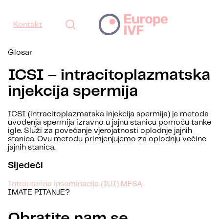
Kontakt
Glosar
ICSI – intracitoplazmatska
injekcija spermija
ICSI (intracitoplazmatska injekcija spermija) je metoda
uvođenja spermija izravno u jajnu stanicu pomoću tanke
igle. Služi za povećanje vjerojatnosti oplodnje jajnih
stanica. Ovu metodu primjenjujemo za oplodnju većine
jajnih stanica.
Sljedeći
Intrauterina inseminacija (IUI)
MESA
IMATE PITANJE?
Obratite nam se