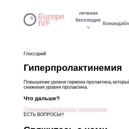
лечение
бесплодия
Команда
бл
Глоссарий
Гиперпролактинемия
Повышение уровня гормона пролактина, который
снижения уровня пролактина.
Что дальше?
Гормональный профиль
Гипогонадизм
ЕСТЬ ВОПРОСЫ?