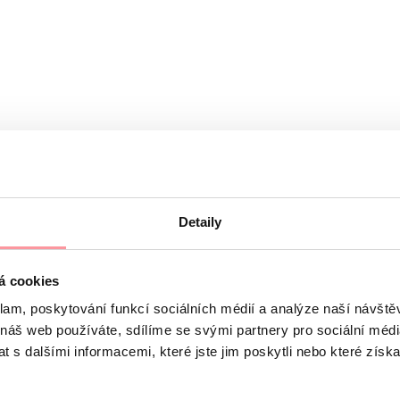
Detaily
á cookies
klam, poskytování funkcí sociálních médií a analýze naší návšt
денциальность, не бойтесь задать любой вопрос
 náš web používáte, sdílíme se svými partnery pro sociální média
м SSL и регулируются правилами нашей Политики конфиде
 s dalšími informacemi, které jste jim poskytli nebo které získa
з вашего согласия форму отправить нельзя