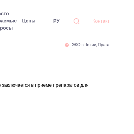
асто
ваемые
Цены
РУ
Контакт
просы
ЭКО в Чехии, Прага
 заключается в приеме препаратов для