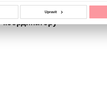
Upravit
у координатору