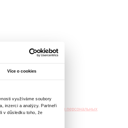
Více o cookies
ěvnosti využíváme soubory
, inzerci a analýzy. Partneři
нциальности.
Правила защиты персональных
li v důsledku toho, že