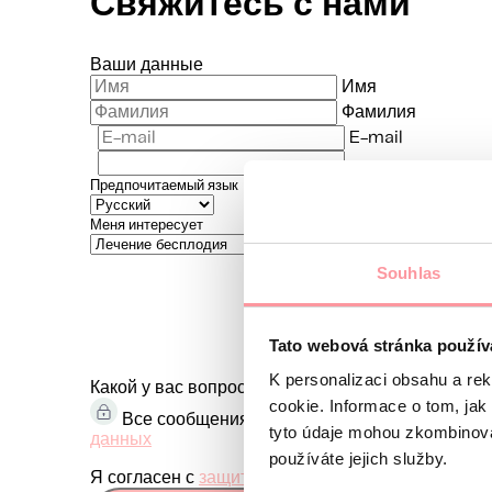
Свяжитесь с нами
Ваши данные
Имя
Фамилия
E-mail
Предпочитаемый язык
Меня интересует
Souhlas
Tato webová stránka použív
K personalizaci obsahu a re
Какой у вас вопрос?
Мы строго соблюдаем конфи
cookie. Informace o tom, jak
Все сообщения шифруются с использование
tyto údaje mohou zkombinovat
данных
používáte jejich služby.
Я согласен с
защита персональных данных
Бе