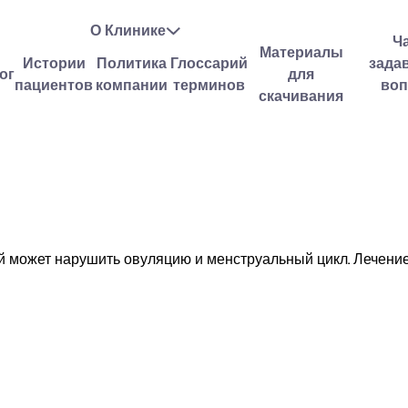
О Клинике
Ч
Материалы
Истории
Политика
Глоссарий
зада
ог
для
пациентов
компании
терминов
во
скачивания
 может нарушить овуляцию и менструальный цикл. Лечение