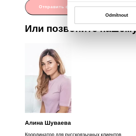
Отправить форму
Odmítnout
Или позвоните нашем
Алина Шуваева
Координатор для русскоязычных клиентов