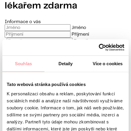
lékařem zdarma
Informace o vás
Jméno
Příjmení
E-mail
Jazyk komunikace
Souhlas
Detaily
Více o cookies
Mám zájem o
Jaký je váš dotaz?
Komunikace je maximálně diskrétní,
Tato webová stránka používá cookies
K personalizaci obsahu a reklam, poskytování funkcí
sociálních médií a analýze naší návštěvnosti využíváme
soubory cookie. Informace o tom, jak náš web používáte,
nebojte se zeptat na cokoliv
sdílíme se svými partnery pro sociální média, inzerci a
Veškerá komunikace je šifrována pomocí SSL a řídí
analýzy. Partneři tyto údaje mohou zkombinovat s
se pravidly našich
Zásad ochrany osobních údajů
dalšími informacemi, které jste jim poskytli nebo které