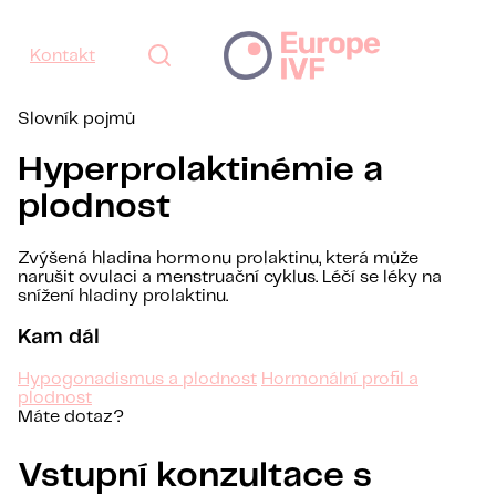
Kontakt
Slovník pojmů
Hyperprolaktinémie a
plodnost
Zvýšená hladina hormonu prolaktinu, která může
narušit ovulaci a menstruační cyklus. Léčí se léky na
snížení hladiny prolaktinu.
Kam dál
Hypogonadismus a plodnost
Hormonální profil a
plodnost
Máte dotaz?
Vstupní konzultace s