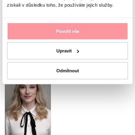
získali v důsledku toho, že používáte jejich služby.
Souhlasím s
ochranou osobních údajů
Bez vašeho
souhlasu nelze formulář odeslat
Odeslat formulář
Povolit vše
Nebo zavolejte naší
Upravit
koordinátorce
Odmítnout