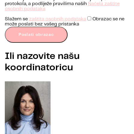
protokola, a podliježe pravilima naših
Načela zaštite
osobnih podataka
Slažem se
zaštita osobnih podataka
Obrazac se ne
može poslati bez vašeg pristanka
Poslati obrazac
Ili nazovite našu
koordinatoricu