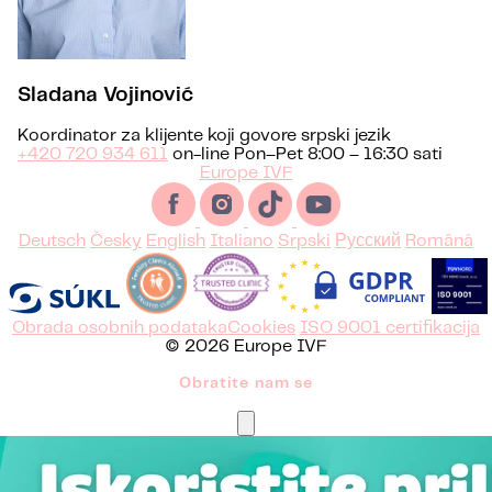
Sladana Vojinović
Koordinator za klijente koji govore srpski jezik
+420 720 934 611
on-line Pon–Pet 8:00 – 16:30 sati
Europe IVF
Deutsch
Česky
English
Italiano
Srpski
Русский
Română
Obrada osobnih podataka
Cookies
ISO 9001 certifikacija
© 2026 Europe IVF
Obratite nam se