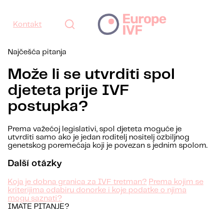
Kontakt
Najčešća pitanja
Može li se utvrditi spol
djeteta prije IVF
postupka?
Prema važećoj legislativi, spol djeteta moguće je
utvrditi samo ako je jedan roditelj nositelj ozbiljnog
genetskog poremećaja koji je povezan s jednim spolom.
Další otázky
Koja je dobna granica za IVF tretman?
Prema kojim se
kriterijima odabiru donorke i koje podatke o njima
mogu saznati?
IMATE PITANJE?