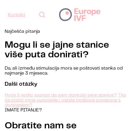
Kontakt
Najčešća pitanja
Mogu li se jajne stanice
više puta donirati?
Da, ali između stimulacija mora se poštovati stanka od
najmanje 3 mjeseca.
Další otázky
Hoće li netko saznati da sam donirala jajne stanice?
Tko
će platiti moje putovanje i ostale troškove povezane s
doniranjem?
IMATE PITANJE?
Obratite nam se