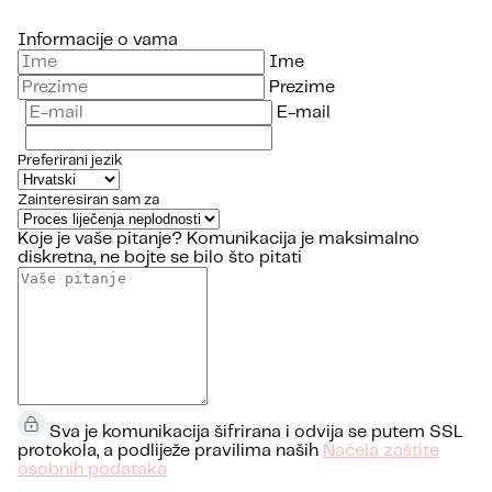
Informacije o vama
Ime
Prezime
E-mail
Preferirani jezik
Zainteresiran sam za
Koje je vaše pitanje?
Komunikacija je maksimalno
diskretna, ne bojte se bilo što pitati
Sva je komunikacija šifrirana i odvija se putem SSL
protokola, a podliježe pravilima naših
Načela zaštite
osobnih podataka