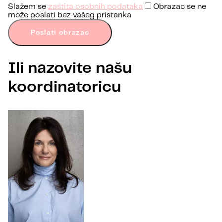
Slažem se
zaštita osobnih podataka
Obrazac se ne
može poslati bez vašeg pristanka
Poslati obrazac
Ili nazovite našu
koordinatoricu