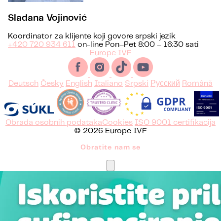
Sladana Vojinović
Koordinator za klijente koji govore srpski jezik
+420 720 934 611
on-line Pon–Pet 8:00 – 16:30 sati
Europe IVF
Deutsch
Česky
English
Italiano
Srpski
Русский
Română
Obrada osobnih podataka
Cookies
ISO 9001 certifikacija
© 2026 Europe IVF
Obratite nam se