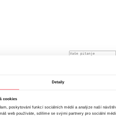
Detaily
skretna, ne bojte se bilo što pitati
m SSL protokola, a podliježe pravilima naših
Načela zaštite o
á cookies
e ne može poslati bez vašeg pristanka
klam, poskytování funkcí sociálních médií a analýze naší návšt
 náš web používáte, sdílíme se svými partnery pro sociální média