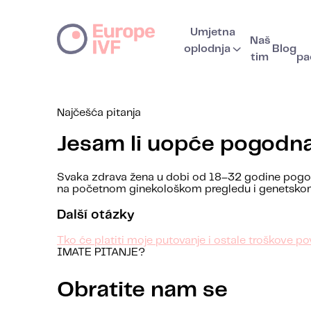
Umjetna
Naš
oplodnja
Blog
tim
pa
Najčešća pitanja
Jesam li uopće pogodna 
Svaka zdrava žena u dobi od 18–32 godine pogodna
na početnom ginekološkom pregledu i genetskom 
Další otázky
Tko će platiti moje putovanje i ostale troškove 
IMATE PITANJE?
Obratite nam se