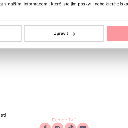
 s dalšími informacemi, které jste jim poskytli nebo které získa
natoricu
Upravit
ati
Europe IVF