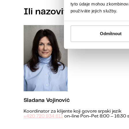
tyto údaje mohou zkombinovat
Ili nazovite našu koordi
používáte jejich služby.
Odmítnout
Sladana Vojinović
Koordinator za klijente koji govore srpski jezik
+420 720 934 611
on-line Pon–Pet 8:00 – 16:30 s