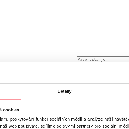
Detaily
skretna, ne bojte se bilo što pitati
m SSL protokola, a podliježe pravilima naših
Načela zaštite o
á cookies
e ne može poslati bez vašeg pristanka
klam, poskytování funkcí sociálních médií a analýze naší návšt
 náš web používáte, sdílíme se svými partnery pro sociální média