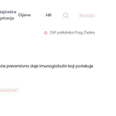
Najčešća
Cijene
HR
Kontakt
pitanja
IVF poliklinika Prag, Češka
oće preventivno daje imunoglobulin koji potiskuje
 anonimne?