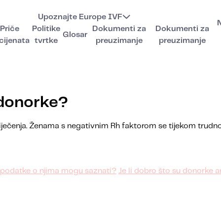
Upoznajte Europe IVF
Priče
Politike
Dokumenti za
Dokumenti za
Glosar
cijenata
tvrtke
preuzimanje
preuzimanje
 donorke?
 liječenja. Ženama s negativnim Rh faktorom se tijekom trudn
e podatke o njima mogu saznati?
Je li dobro što su donorke