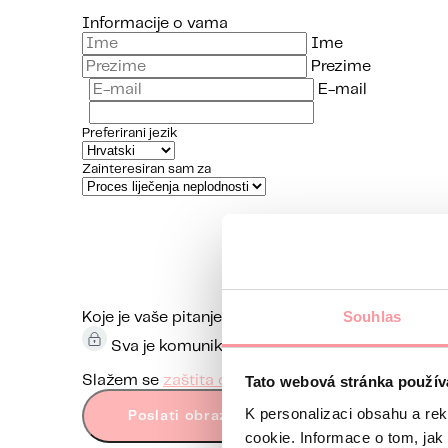
Informacije o vama
Ime
Prezime
E-mail
Preferirani jezik
Zainteresiran sam za
Souhlas
Koje je vaše pitanje?
Komunikacija je maksimalno di
Sva je komunikacija šifrirana i odvija se pute
Tato webová stránka použív
Slažem se
zaštita osobnih podataka
Obrazac s
K personalizaci obsahu a re
Poslati obrazac
cookie. Informace o tom, jak