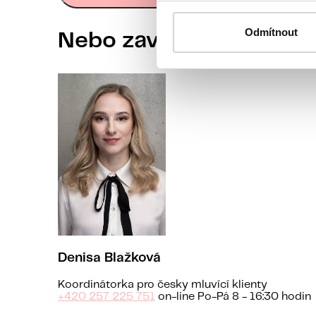
Odmítnout
Nebo zavolejte naší koo
Denisa Blažková
Koordinátorka pro česky mluvící klienty
+420 257 225 751
on-line Po-Pá 8 - 16:30 hodin