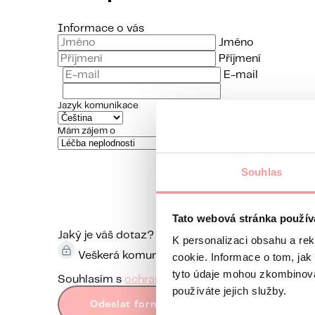
Informace o vás
Jméno
Příjmení
E-mail
Jazyk komunikace
Mám zájem o
Souhlas
Tato webová stránka použív
Jaký je váš dotaz?
Komunikace je maximálně diskr
K personalizaci obsahu a re
Veškerá komunikace je šifrována pomocí SSL a
cookie. Informace o tom, jak
tyto údaje mohou zkombinovat
Souhlasím s
ochranou osobních údajů
Bez vaše
používáte jejich služby.
Odeslat formulář