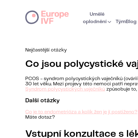
Umělé
oplodnění
Tým
Blog
Nejčastější otázky
Co jsou polycystické va
PCOS - syndrom polycystických vaječníků (ovárií)
30 let věku. Mezi projevy této nemoci patří nepra
Syndrom polycystických vaječníků
způsobuje to, 
Další otázky
Co je to endometrióza a kolik žen je jí postiženo?
Máte dotaz?
Vstupní konzultace s l