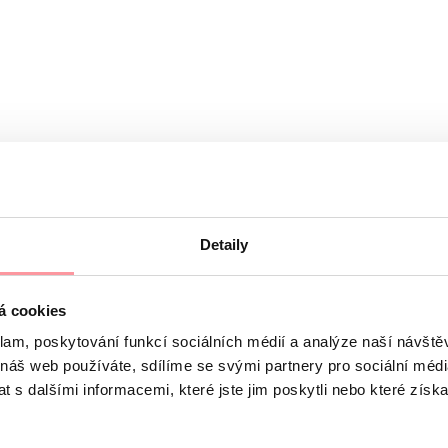
Detaily
á cookies
étní, nebojte se zeptat na cokoliv
klam, poskytování funkcí sociálních médií a analýze naší návšt
 řídí se pravidly našich
Zásad ochrany osobních údajů
 náš web používáte, sdílíme se svými partnery pro sociální média
 s dalšími informacemi, které jste jim poskytli nebo které získa
ho souhlasu nelze formulář odeslat