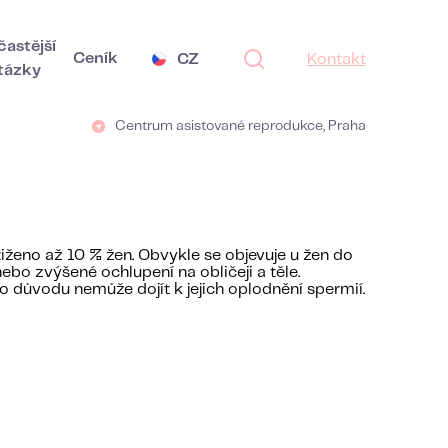
častější
Ceník
CZ
Kontakt
tázky
Centrum asistované reprodukce, Praha
iženo až 10 % žen. Obvykle se objevuje u žen do
ebo zvýšené ochlupení na obličeji a těle.
oho důvodu nemůže dojít k jejich oplodnění spermií.