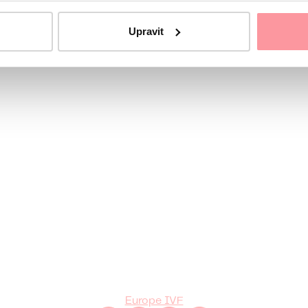
Upravit
rdinátorce
Europe IVF