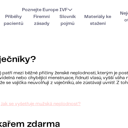
Poznejte Europe IVF
Nej
Příběhy
Firemní
Slovník
Materiály ke
o
pacientů
zásady
pojmů
stažení
ječníky?
 patří mezi běžné příčiny ženské neplodnosti, kterým je post
videlná nebo chybějící menstruace, řídnutí vlasů, vyšší váha n
že se vajíčka neuvolňují z vaječníků, ale zůstávají uvnitř. Z t
Jak se vyšetřuje mužská neplodnost?
ékařem zdarma