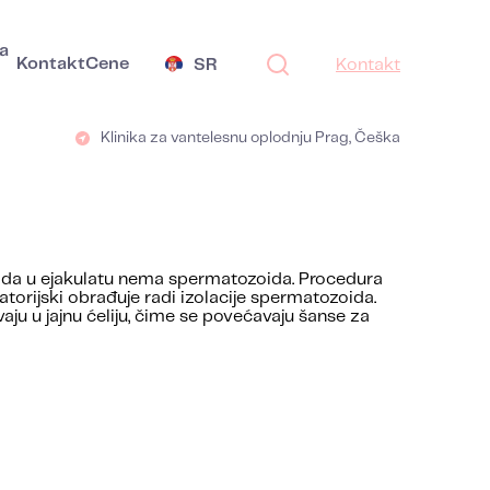
a
Kontakt
Cene
SR
Kontakt
Klinika za vantelesnu oplodnju Prag, Češka
kada u ejakulatu nema spermatozoida. Procedura
atorijski obrađuje radi izolacije spermatozoida.
ju u jajnu ćeliju, čime se povećavaju šanse za