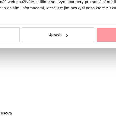
 náš web používáte, sdílíme se svými partnery pro sociální média
 s dalšími informacemi, které jste jim poskytli nebo které získa
rku
Upravit
časova