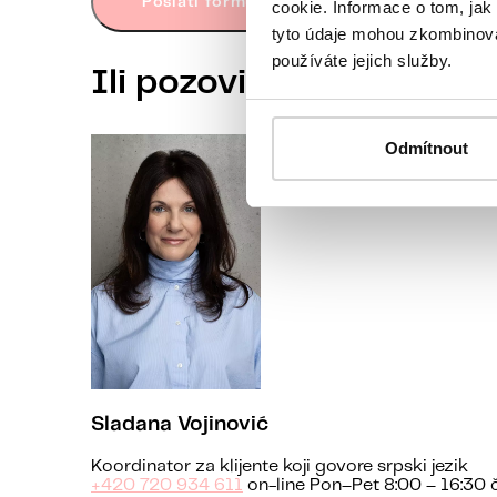
Poslati formular
cookie. Informace o tom, jak
tyto údaje mohou zkombinovat
používáte jejich služby.
Ili pozovite koordinato
Odmítnout
Sladana Vojinović
Koordinator za klijente koji govore srpski jezik
+420 720 934 611
on-line Pon–Pet 8:00 – 16:30 