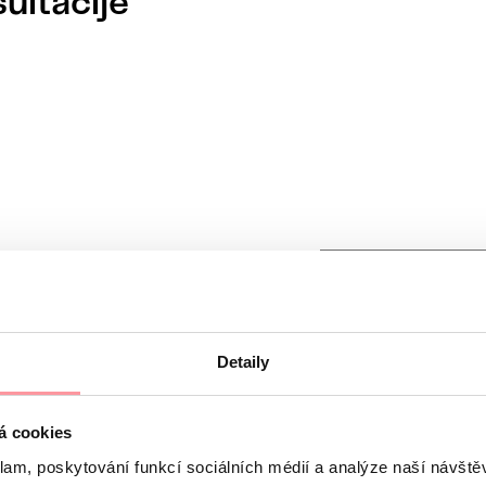
ultacije
Detaily
iskretna, ne bojte se da pitate bilo šta
i podleže pravilima naših
Principa zaštite ličnih podataka
á cookies
 se ne može podneti bez vašeg pristanka
klam, poskytování funkcí sociálních médií a analýze naší návšt