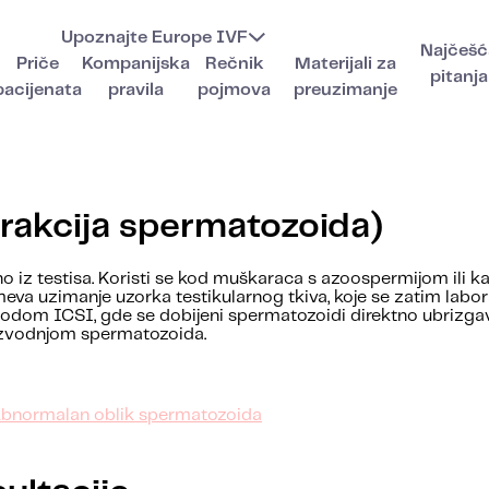
Upoznajte Europe IVF
Najčešć
Priče
Kompanijska
Rečnik
Materijali za
pitanja
pacijenata
pravila
pojmova
preuzimanje
trakcija spermatozoida)
o iz testisa. Koristi se kod muškaraca s azoospermijom ili 
zumeva uzimanje uzorka testikularnog tkiva, koje se zatim labor
todom ICSI, gde se dobijeni spermatozoidi direktno ubrizgava
oizvodnjom spermatozoida.
Abnormalan oblik spermatozoida