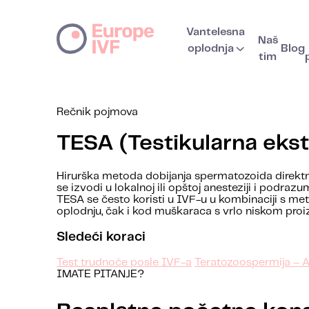
Vantelesna
Naš
oplodnja
Blog
tim
Rečnik pojmova
TESA (Testikularna eks
Hirurška metoda dobijanja spermatozoida direktn
se izvodi u lokalnoj ili opštoj anesteziji i podra
TESA se često koristi u IVF-u u kombinaciji s me
oplodnju, čak i kod muškaraca s vrlo niskom pr
Sledeći koraci
Test trudnoće posle IVF-a
Teratozoospermija – 
IMATE PITANJE?