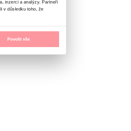
, inzerci a analýzy. Partneři
li v důsledku toho, že
Povolit vše