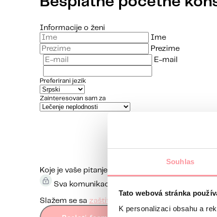
Besplatne početne kons
Informacije o ženi
Ime
Prezime
E-mail
Preferirani jezik
Zainteresovan sam za
Souhlas
Koje je vaše pitanje?
Komunikacija je maksimalno d
Sva komunikacija je šifrovana pomoću SSL-a 
Tato webová stránka použív
Slažem se sa
zaštitom ličnih podataka
Obrazac
K personalizaci obsahu a re