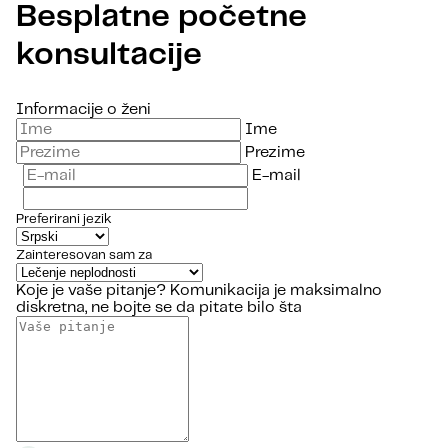
Besplatne početne
konsultacije
Informacije o ženi
Ime
Prezime
E-mail
Preferirani jezik
Zainteresovan sam za
Koje je vaše pitanje?
Komunikacija je maksimalno
diskretna, ne bojte se da pitate bilo šta