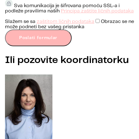
Sva komunikacija je šifrovana pomoću SSL-a i
podleže pravilima naših
Principa zaštite ličnih podataka
Slažem se sa
zaštitom ličnih podataka
Obrazac se ne
može podneti bez vašeg pristanka
Poslati formular
Ili pozovite koordinatorku