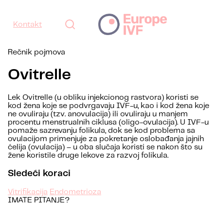
Kontakt
Rečnik pojmova
Ovitrelle
Lek Ovitrelle (u obliku injekcionog rastvora) koristi se
kod žena koje se podvrgavaju IVF-u, kao i kod žena koje
ne ovuliraju (tzv. anovulacija) ili ovuliraju u manjem
procentu menstrualnih ciklusa (oligo-ovulacija). U IVF-u
pomaže sazrevanju folikula, dok se kod problema sa
ovulacijom primenjuje za pokretanje oslobađanja jajnih
ćelija (ovulacija) – u oba slučaja koristi se nakon što su
žene koristile druge lekove za razvoj folikula.
Sledeći koraci
Vitrifikacija
Endometrioza
IMATE PITANJE?