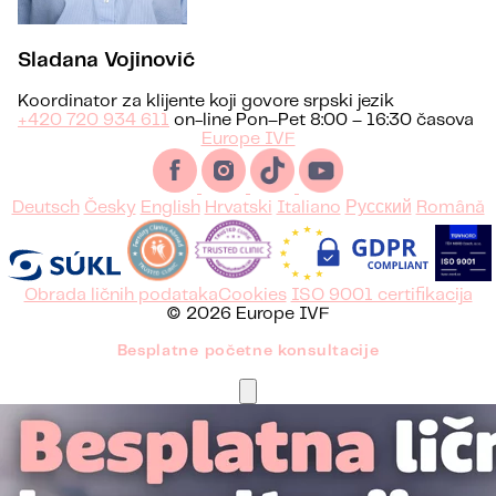
Sladana Vojinović
Koordinator za klijente koji govore srpski jezik
+420 720 934 611
on-line Pon–Pet 8:00 – 16:30 časova
Europe IVF
Deutsch
Česky
English
Hrvatski
Italiano
Русский
Română
Obrada ličnih podataka
Cookies
ISO 9001 certifikacija
© 2026 Europe IVF
Besplatne početne konsultacije