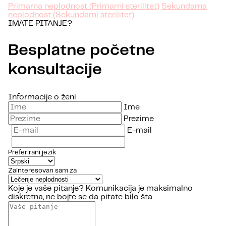
Primarna neplodnost (Primarni sterilitet)
Sekundarna
neplodnost (Sekundarni sterilitet)
IMATE PITANJE?
Besplatne početne
konsultacije
Informacije o ženi
Ime
Prezime
E-mail
Preferirani jezik
Zainteresovan sam za
Koje je vaše pitanje?
Komunikacija je maksimalno
diskretna, ne bojte se da pitate bilo šta