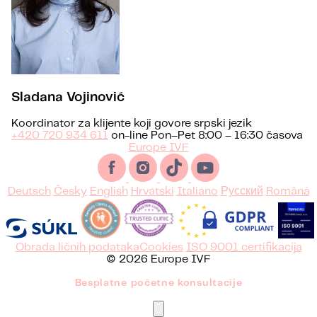
Sladana Vojinović
Koordinator za klijente koji govore srpski jezik
+420 720 934 611
on-line Pon–Pet 8:00 – 16:30 časova
Europe IVF
Deutsch
Česky
English
Hrvatski
Italiano
Русский
Română
Obrada ličnih podataka
Cookies
ISO 9001 certifikacija
© 2026 Europe IVF
Besplatne početne konsultacije