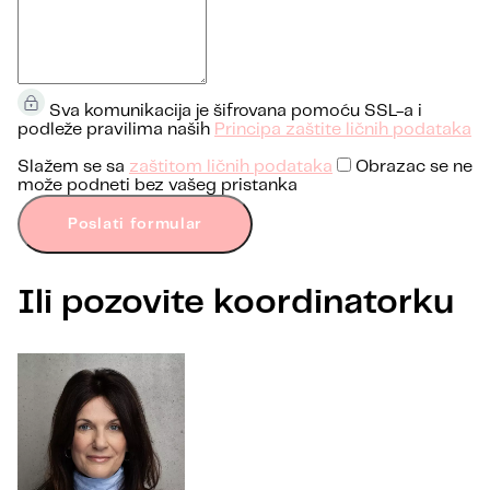
Sva komunikacija je šifrovana pomoću SSL-a i
podleže pravilima naših
Principa zaštite ličnih podataka
Slažem se sa
zaštitom ličnih podataka
Obrazac se ne
može podneti bez vašeg pristanka
Poslati formular
Ili pozovite koordinatorku