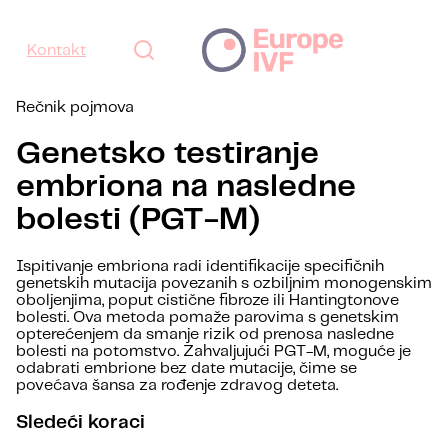
Kontakt
Rečnik pojmova
Genetsko testiranje
embriona na nasledne
bolesti (PGT-M)
Ispitivanje embriona radi identifikacije specifičnih
genetskih mutacija povezanih s ozbiljnim monogenskim
oboljenjima, poput cistične fibroze ili Hantingtonove
bolesti. Ova metoda pomaže parovima s genetskim
opterećenjem da smanje rizik od prenosa nasledne
bolesti na potomstvo. Zahvaljujući PGT-M, moguće je
odabrati embrione bez date mutacije, čime se
povećava šansa za rođenje zdravog deteta.
Sledeći koraci