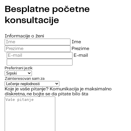
Besplatne početne
konsultacije
Informacije o ženi
Ime
Prezime
E-mail
Preferirani jezik
Zainteresovan sam za
Koje je vaše pitanje?
Komunikacija je maksimalno
diskretna, ne bojte se da pitate bilo šta