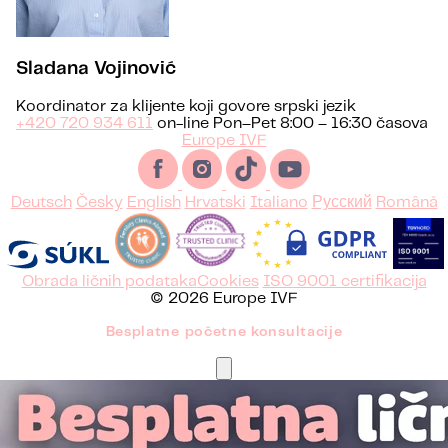
Sladana Vojinović
Koordinator za klijente koji govore srpski jezik
+420 720 934 611
on-line Pon–Pet 8:00 – 16:30 časova
Europe IVF
Deutsch
Česky
English
Hrvatski
Italiano
Русский
Română
Obrada ličnih podataka
Cookies
ISO 9001 certifikacija
© 2026 Europe IVF
Besplatne početne konsultacije