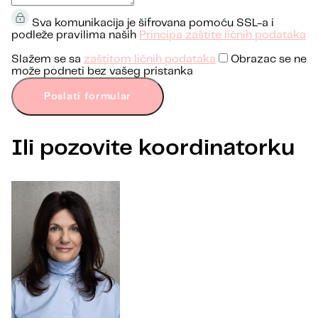
Sva komunikacija je šifrovana pomoću SSL-a i
podleže pravilima naših
Principa zaštite ličnih podataka
Slažem se sa
zaštitom ličnih podataka
Obrazac se ne
može podneti bez vašeg pristanka
Poslati formular
Ili pozovite koordinatorku