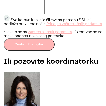
Sva komunikacija je šifrovana pomoću SSL-a i
podleže pravilima naših
Principa zaštite ličnih podataka
Slažem se sa
zaštitom ličnih podataka
Obrazac se ne
može podneti bez vašeg pristanka
Poslati formular
Ili pozovite koordinatorku