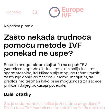
Kontakt
Najčešća pitanja
Zašto nekada trudnoća
pomoću metode IVF
ponekad ne uspe?
Postoji mnogo faktora koji utiču na uspeh IFV
(vantelesne oplodnje) - kvalitet jajnih ćelija, kvalitet
spermatozoida, itd. Nikada nije moguće tačno utvrditi
zašto nije došlo do začeća. Umemo, medjutim, da
predložimo tretman kako bi se mogućnosti za začeće
prilikom daljeg pokušaja povećale.
Další otázky
Šta je endometrioza i koliko je žena time pogodjeno?
Da li u toku IVF (vantelesne oplodnje) može da dodje do