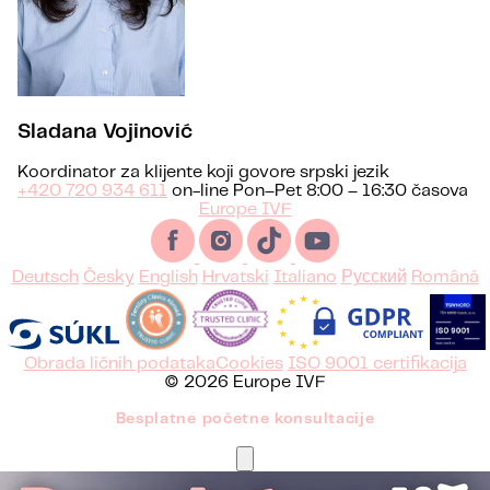
Sladana Vojinović
Koordinator za klijente koji govore srpski jezik
+420 720 934 611
on-line Pon–Pet 8:00 – 16:30 časova
Europe IVF
Deutsch
Česky
English
Hrvatski
Italiano
Русский
Română
Obrada ličnih podataka
Cookies
ISO 9001 certifikacija
© 2026 Europe IVF
Besplatne početne konsultacije