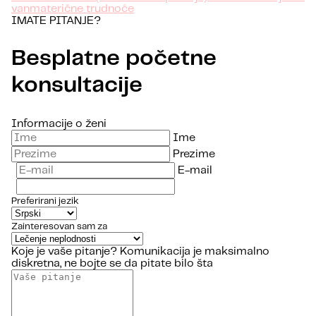
vanmaterične trudnoće
IMATE PITANJE?
Besplatne početne
konsultacije
Informacije o ženi
Ime
Prezime
E-mail
Preferirani jezik
Zainteresovan sam za
Koje je vaše pitanje?
Komunikacija je maksimalno
diskretna, ne bojte se da pitate bilo šta