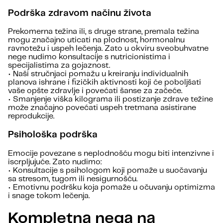
Podrška zdravom načinu života
Prekomerna težina ili, s druge strane, premala težina
mogu značajno uticati na plodnost, hormonalnu
ravnotežu i uspeh lečenja. Zato u okviru sveobuhvatne
nege nudimo konsultacije s nutricionistima i
specijalistima za gojaznost.
• Naši stručnjaci pomažu u kreiranju individualnih
planova ishrane i fizičkih aktivnosti koji će poboljšati
vaše opšte zdravlje i povećati šanse za začeće.
• Smanjenje viška kilograma ili postizanje zdrave težine
može značajno povećati uspeh tretmana asistirane
reprodukcije.
Psihološka podrška
Emocije povezane s neplodnošću mogu biti intenzivne i
iscrpljujuće. Zato nudimo:
• Konsultacije s psihologom koji pomaže u suočavanju
sa stresom, tugom ili nesigurnošću.
• Emotivnu podršku koja pomaže u očuvanju optimizma
i snage tokom lečenja.
Kompletna nega na