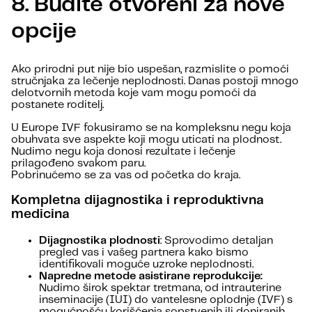
8. Budite otvoreni za nove
opcije
Ako prirodni put nije bio uspešan, razmislite o pomoći
stručnjaka za lečenje neplodnosti. Danas postoji mnogo
delotvornih metoda koje vam mogu pomoći da
postanete roditelj.
U Europe IVF fokusiramo se na kompleksnu negu koja
obuhvata sve aspekte koji mogu uticati na plodnost.
Nudimo negu koja donosi rezultate i lečenje
prilagođeno svakom paru.
Pobrinućemo se za vas od početka do kraja.
Kompletna dijagnostika i reproduktivna
medicina
Dijagnostika plodnosti
: Sprovodimo detaljan
pregled vas i vašeg partnera kako bismo
identifikovali moguće uzroke neplodnosti.
Napredne metode asistirane reprodukcije:
Nudimo širok spektar tretmana, od intrauterine
inseminacije (IUI) do vantelesne oplodnje (IVF) s
mogućnošću korišćenja sopstvenih ili doniranih