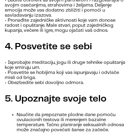
• Budite otvoreni sa svojim partnerom i razgovarajte o
svojim osećanjima, strahovima i željama. Deljenje
emocija može vas dodatno zbližiti i pomoći u
savladavanju izazova.
• Pronađite zajedničke aktivnosti koje vam donose
radost i opuštanje. Male stvari, poput zajedničkog
kupanja, večere ili igre, mogu ojačati vaš odnos.
4. Posvetite se sebi
• Isprobajte meditaciju, jogu ili druge tehnike opuštanja
koje smiruju um.
• Posvetite se hobijima koji vas ispunjavaju i odvlače
misli od briga.
• Obezbedite sebi dovoljno odmora.
5. Upoznajte svoje telo
Naučite da prepoznate plodne dane pomoću
ovulacionih testova ili merenjem bazalne
temperature. Tačno planiranje seksualnih odnosa
može značajno povećati šanse za začeće.