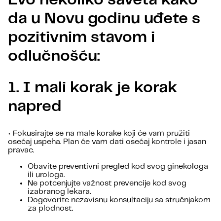
da u Novu godinu uđete s
pozitivnim stavom i
odlučnošću:
1.
I mali korak je korak
napred
• Fokusirajte se na male korake koji će vam pružiti
osećaj uspeha. Plan će vam dati osećaj kontrole i jasan
pravac.
Obavite preventivni pregled kod svog ginekologa
ili urologa.
Ne potcenjujte važnost prevencije kod svog
izabranog lekara.
Dogovorite nezavisnu konsultaciju sa stručnjakom
za plodnost.