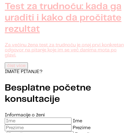
Test za trudnoću: kada ga
uraditi i kako da pročitate
rezultat
Za većinu žena test za trudnoću je onaj prvi konkretan
odgovor na pitanje koje im se već danima mota po
glavi.
číst více
IMATE PITANJE?
Besplatne početne
konsultacije
Informacije o ženi
Ime
Prezime