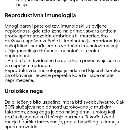
ćelija.
Reproduktivna imunologija
Mnogi parovi pate od tzv. imunološki uslovljene
neplodnosti, gde telo žene, na primer, stvara antitela
protiv spermatozoida, embriona ili materice, što
otežava uspešno začeće ili implantaciju embriona. Na
našoj klinici sarađujemo s vodećim imunolozima koji:
• Dijagnostikuju skrivene imunološke uzroke
neplodnosti.
• Predlažu individualne terapije koje povećavaju šanse
za uspešnu trudnoću.
Reproduktivna imunologija je jedan od ključnih koraka
za otkrivanje i lečenje prepreka koje bi inače ostale
neprimećene.
Urološka nega
Da bi lečenje bilo uspešno, mora biti sveobuhvatno. Čak
50% slučajeva neplodnosti uzrokovano je muškim
faktorom, zbog čega je deo našeg tima i urolog koji
pruža dijagnostiku i lečenje partnera. Takođe, izvodi
manje hirurške intervencije, poput hirurškog uzimanja
spermatozoida.