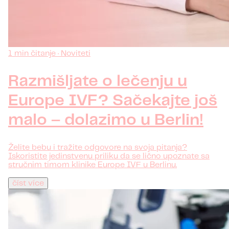
1 min čitanje · Noviteti
Razmišljate o lečenju u
Europe IVF? Sačekajte još
malo – dolazimo u Berlin!
Želite bebu i tražite odgovore na svoja pitanja?
Iskoristite jedinstvenu priliku da se lično upoznate sa
stručnim timom klinike Europe IVF u Berlinu.
číst více