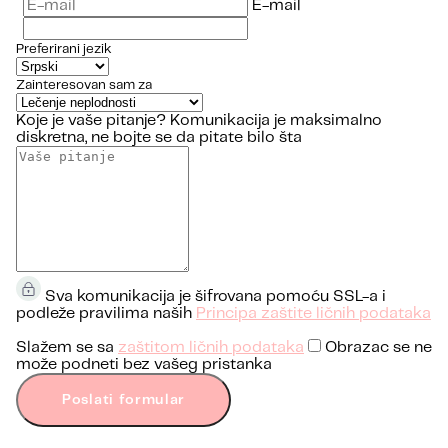
E-mail
Preferirani jezik
Zainteresovan sam za
Koje je vaše pitanje?
Komunikacija je maksimalno
diskretna, ne bojte se da pitate bilo šta
Sva komunikacija je šifrovana pomoću SSL-a i
podleže pravilima naših
Principa zaštite ličnih podataka
Slažem se sa
zaštitom ličnih podataka
Obrazac se ne
može podneti bez vašeg pristanka
Poslati formular