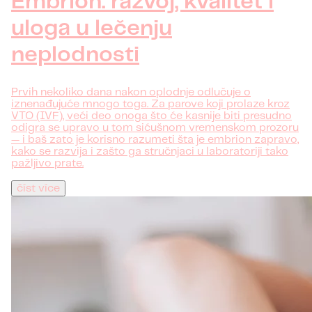
Embrion: razvoj, kvalitet i
uloga u lečenju
neplodnosti
Prvih nekoliko dana nakon oplodnje odlučuje o
iznenađujuće mnogo toga. Za parove koji prolaze kroz
VTO (IVF), veći deo onoga što će kasnije biti presudno
odigra se upravo u tom sićušnom vremenskom prozoru
— i baš zato je korisno razumeti šta je embrion zapravo,
kako se razvija i zašto ga stručnjaci u laboratoriji tako
pažljivo prate.
číst více