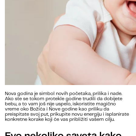
Nova godina je simbol novih početaka, prilika i nade.
Ako ste se tokom protekle godine trudili da dobijete
bebu, a to vam još nije uspelo, iskoristite magično
vreme oko Božića i Nove godine kao priliku da
preispitate svoj put, prikupite novu energiju i isplanirate
konkretne korake koji će vas približiti vašem cilju.
Evo nekoliko saveta kako