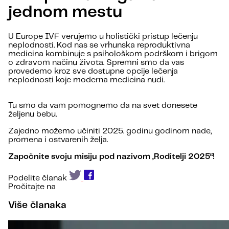
jednom mestu
U Europe IVF verujemo u holistički pristup lečenju
neplodnosti. Kod nas se vrhunska reproduktivna
medicina kombinuje s psihološkom podrškom i brigom
o zdravom načinu života. Spremni smo da vas
provedemo kroz sve dostupne opcije lečenja
neplodnosti koje moderna medicina nudi.
Tu smo da vam pomognemo da na svet donesete
željenu bebu.
Zajedno možemo učiniti 2025. godinu godinom nade,
promena i ostvarenih želja.
Započnite svoju misiju pod nazivom „Roditelji 2025“!
Podelite članak
Pročitajte na
Više članaka