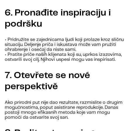
6. Pronađite inspiraciju i
podršku
• Pridružite se zajednicama ljudi koji prolaze kroz sličnu
situaciju. Deljenje priča i iskustava može vam pružiti
ohrabrenje i osećaj da niste sami.
• Pratite priče naših klijenata koji su, uprkos izazovima,
ostvarili svoj cilj. Njihovi uspesi mogu vas inspirisati.
7. Otevřete se nové
perspektivě
Ako prirodni put nije dao rezultate, razmislite o drugim
mogućnostima, poput asistirane reprodukcije. Danas
postoji mnogo efikasnih metoda koje vam mogu
pomoći da ostvarite svoj san.