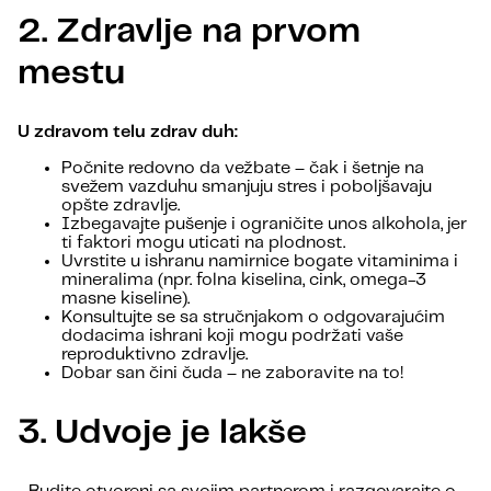
2. Zdravlje na prvom
mestu
U zdravom telu zdrav duh:
Počnite redovno da vežbate – čak i šetnje na
svežem vazduhu smanjuju stres i poboljšavaju
opšte zdravlje.
Izbegavajte pušenje i ograničite unos alkohola, jer
ti faktori mogu uticati na plodnost.
Uvrstite u ishranu namirnice bogate vitaminima i
mineralima (npr. folna kiselina, cink, omega-3
masne kiseline).
Konsultujte se sa stručnjakom o odgovarajućim
dodacima ishrani koji mogu podržati vaše
reproduktivno zdravlje.
Dobar san čini čuda – ne zaboravite na to!
3. Udvoje je lakše