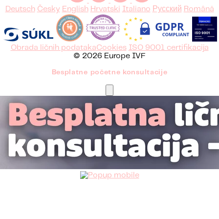
Deutsch
Česky
English
Hrvatski
Italiano
Русский
Română
Obrada ličnih podataka
Cookies
ISO 9001 certifikacija
© 2026 Europe IVF
Besplatne početne konsultacije