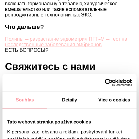
включать гормональную терапию, хирургическое
вмешательство или такие вспомогательные
репродуктивные технологии, как ЭКО.
Что дальше?
Полипы — разрастание эндометрия
ПГТ-М — тест на
наследственные заболевания эмбрионов
ЕСТЬ ВОПРОСЫ?
Свяжитесь с нами
Ваши данные
Имя
Фамилия
Souhlas
Detaily
Více o cookies
E-mail
Предпочитаемый язык
Tato webová stránka používá cookies
Меня интересует
K personalizaci obsahu a reklam, poskytování funkcí
sociálních médií a analýze naší návštěvnosti využíváme