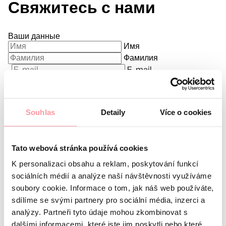
Свяжитесь с нами
Ваши данные
Имя
Фамилия
E-mail
Предпочитаемый язык
Меня интересует
Souhlas
Detaily
Více o cookies
Какой у вас вопрос?
Мы строго соблюдаем
конфиденциальность, не бойтесь задать любой вопрос
Tato webová stránka používá cookies
K personalizaci obsahu a reklam, poskytování funkcí
sociálních médií a analýze naší návštěvnosti využíváme
soubory cookie. Informace o tom, jak náš web používáte,
sdílíme se svými partnery pro sociální média, inzerci a
analýzy. Partneři tyto údaje mohou zkombinovat s
Все сообщения шифруются с использованием SSL
dalšími informacemi, které jste jim poskytli nebo které