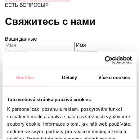
ЕСТЬ ВОПРОСЫ?
Свяжитесь с нами
Ваши данные
Имя
Фамилия
E-mail
Предпочитаемый язык
Souhlas
Detaily
Více o cookies
Меня интересует
Какой у вас вопрос?
Мы строго соблюдаем
Tato webová stránka používá cookies
конфиденциальность, не бойтесь задать любой вопрос
K personalizaci obsahu a reklam, poskytování funkcí
sociálních médií a analýze naší návštěvnosti využíváme
soubory cookie. Informace o tom, jak náš web používáte,
sdílíme se svými partnery pro sociální média, inzerci a
analýzy. Partneři tyto údaje mohou zkombinovat s