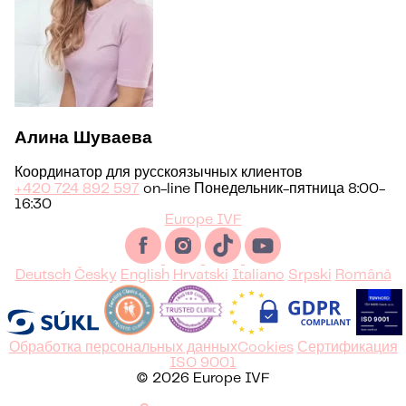
Алина Шуваева
Координатор для русскоязычных клиентов
+420 724 892 597
on-line Понедельник-пятница 8:00-
16:30
Europe IVF
Deutsch
Česky
English
Hrvatski
Italiano
Srpski
Română
Обработка персональных данных
Cookies
Сертификация
ISO 9001
© 2026 Europe IVF