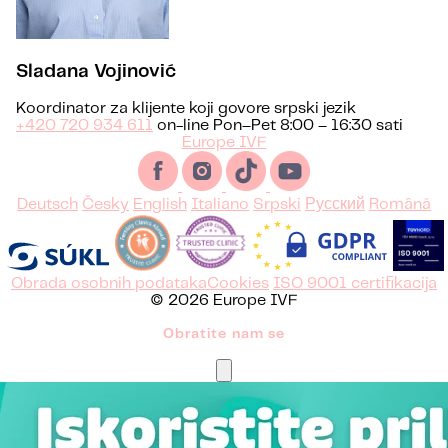
Sladana Vojinović
Koordinator za klijente koji govore srpski jezik
+420 720 934 611
on-line Pon–Pet 8:00 – 16:30 sati
Europe IVF
Deutsch
Česky
English
Italiano
Srpski
Русский
Română
Obrada osobnih podataka
Cookies
ISO 9001 certifikacija
© 2026 Europe IVF
Obratite nam se