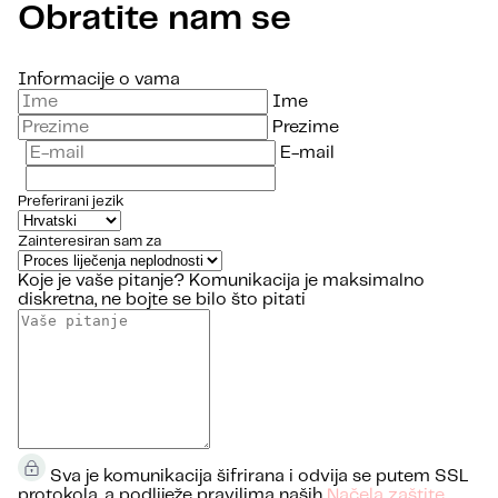
Obratite nam se
Informacije o vama
Ime
Prezime
E-mail
Preferirani jezik
Zainteresiran sam za
Koje je vaše pitanje?
Komunikacija je maksimalno
diskretna, ne bojte se bilo što pitati
Sva je komunikacija šifrirana i odvija se putem SSL
protokola, a podliježe pravilima naših
Načela zaštite