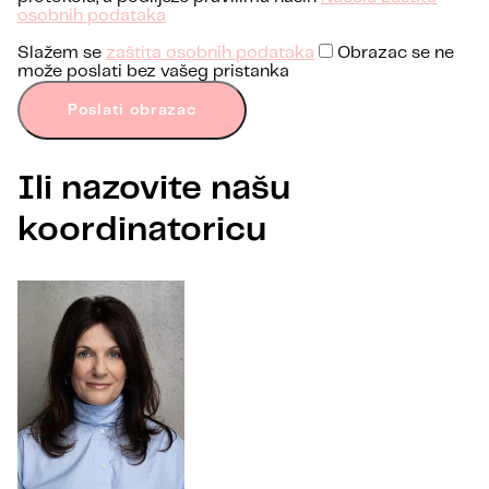
osobnih podataka
Slažem se
zaštita osobnih podataka
Obrazac se ne
može poslati bez vašeg pristanka
Poslati obrazac
Ili nazovite našu
koordinatoricu