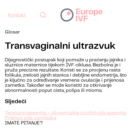
Kontakt
Glosar
Transvaginalni ultrazvuk
Dijagnostički postupak koji pomaže u praćenju jajnika i
sluznice maternice tijekom IVF ciklusa. Bezbolna je i
pruža precizne rezultate. Koristi se za procjenu rasta
folikula, zrelosti jajnih stanica i debljine endometrija, što
je ključno za određivanje vremena ovulacije i prijenosa
zametka. Također se može koristiti za otkrivanje
abnormalnosti poput cista, polipa ili mioma.
Sljedeći
Teratozoospermija – Abnormalna morfologija spermija
Prijenos više zametaka
IMATE PITANJE?