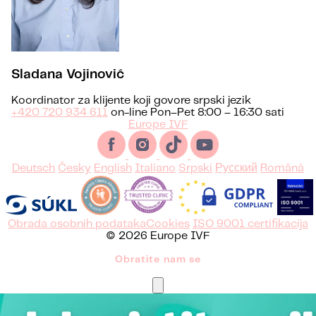
Sladana Vojinović
Koordinator za klijente koji govore srpski jezik
+420 720 934 611
on-line Pon–Pet 8:00 – 16:30 sati
Europe IVF
Deutsch
Česky
English
Italiano
Srpski
Русский
Română
Obrada osobnih podataka
Cookies
ISO 9001 certifikacija
© 2026 Europe IVF
Obratite nam se