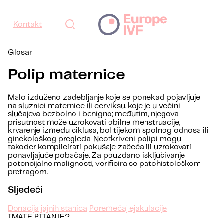
Kontakt
Glosar
Polip maternice
Malo izduženo zadebljanje koje se ponekad pojavljuje
na sluznici maternice ili cerviksu, koje je u većini
slučajeva bezbolno i benigno; međutim, njegova
prisutnost može uzrokovati obilne menstruacije,
krvarenje između ciklusa, bol tijekom spolnog odnosa ili
ginekološkog pregleda. Neotkriveni polipi mogu
također komplicirati pokušaje začeća ili uzrokovati
ponavljajuće pobačaje. Za pouzdano isključivanje
potencijalne malignosti, verificira se patohistološkom
pretragom.
Sljedeći
Donacija jajnih stanica
Poremećaj ejakulacije
IMATE PITANJE?