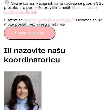
Sva je komunikacija šifrirana i odvija se putem SSL
protokola, a podliježe pravilima naših
Načela zaštite
osobnih podataka
Slažem se
zaštita osobnih podataka
Obrazac se ne
može poslati bez vašeg pristanka
Poslati obrazac
Ili nazovite našu
koordinatoricu