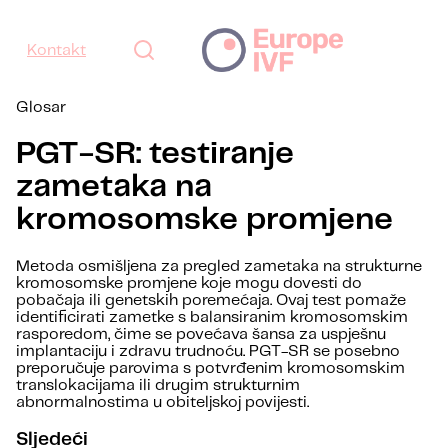
Kontakt
Glosar
PGT-SR: testiranje
zametaka na
kromosomske promjene
Metoda osmišljena za pregled zametaka na strukturne
kromosomske promjene koje mogu dovesti do
pobačaja ili genetskih poremećaja. Ovaj test pomaže
identificirati zametke s balansiranim kromosomskim
rasporedom, čime se povećava šansa za uspješnu
implantaciju i zdravu trudnoću. PGT-SR se posebno
preporučuje parovima s potvrđenim kromosomskim
translokacijama ili drugim strukturnim
abnormalnostima u obiteljskoj povijesti.
Sljedeći