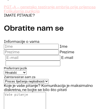
PGT-A – genetsko testiranje embrija prije prijenosa
Folikularna punkcija
IMATE PITANJE?
Obratite nam se
Informacije o vama
Ime
Prezime
E-mail
Preferirani jezik
Zainteresiran sam za
Koje je vaše pitanje?
Komunikacija je maksimalno
diskretna, ne bojte se bilo što pitati