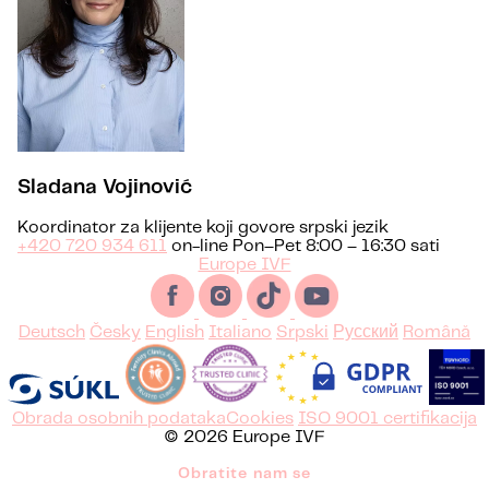
Sladana Vojinović
Koordinator za klijente koji govore srpski jezik
+420 720 934 611
on-line Pon–Pet 8:00 – 16:30 sati
Europe IVF
Deutsch
Česky
English
Italiano
Srpski
Русский
Română
Obrada osobnih podataka
Cookies
ISO 9001 certifikacija
© 2026 Europe IVF
Obratite nam se