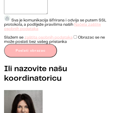
Sva je komunikacija šifrirana i odvija se putem SSL
protokola, a podliježe pravilima naših
Načela zaštite
osobnih podataka
Slažem se
zaštita osobnih podataka
Obrazac se ne
može poslati bez vašeg pristanka
Poslati obrazac
Ili nazovite našu
koordinatoricu