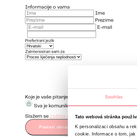
Informacije o vama
Ime
Prezime
E-mail
Preferirani jezik
Zainteresiran sam za
Souhlas
Koje je vaše pitanje?
Komunikacija je maksimalno di
Sva je komunikacija šifrirana i odvija se pute
Tato webová stránka použív
Slažem se
zaštita osobnih podataka
Obrazac s
K personalizaci obsahu a re
Poslati obrazac
cookie. Informace o tom, jak