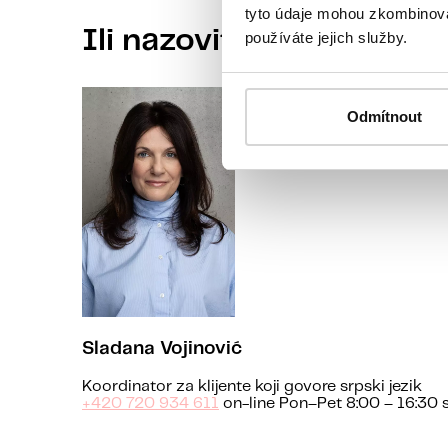
tyto údaje mohou zkombinovat
Ili nazovite našu koordi
používáte jejich služby.
Odmítnout
Sladana Vojinović
Koordinator za klijente koji govore srpski jezik
+420 720 934 611
on-line Pon–Pet 8:00 – 16:30 s