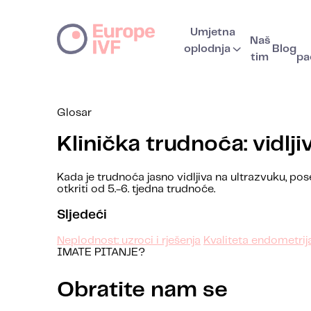
Umjetna
Naš
oplodnja
Blog
tim
pa
Glosar
Klinička trudnoća: vidlj
Kada je trudnoća jasno vidljiva na ultrazvuku, p
otkriti od 5.-6. tjedna trudnoće.
Sljedeći
Neplodnost: uzroci i rješenja
Kvaliteta endometrija
IMATE PITANJE?
Obratite nam se