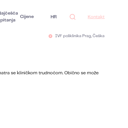
Najčešća
Cijene
HR
Kontakt
pitanja
IVF poliklinika Prag, Češka
, smatra se kliničkom trudnoćom. Obično se može