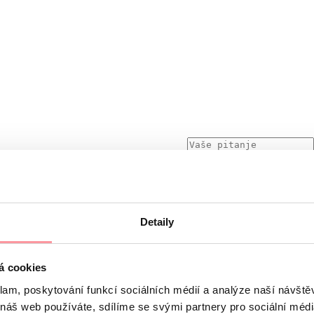
Detaily
skretna, ne bojte se bilo što pitati
m SSL protokola, a podliježe pravilima naših
Načela zaštite o
á cookies
e ne može poslati bez vašeg pristanka
klam, poskytování funkcí sociálních médií a analýze naší návšt
 náš web používáte, sdílíme se svými partnery pro sociální média