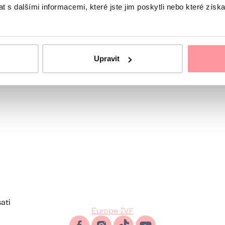
 s dalšími informacemi, které jste jim poskytli nebo které získa
natoricu
Upravit
ati
Europe IVF