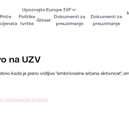
Upoznajte Europe IVF
Priče
Politike
Dokumenti za
Dokumenti za
Glosar
cijenata
tvrtke
preuzimanje
preuzimanje
ivo na UZV
osebno kada je jasno vidljiva "embrionalna srčana aktivnost"
 i implantacija embrija