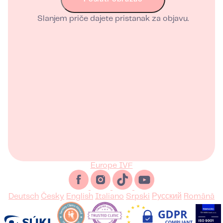
Slanjem priče dajete pristanak za objavu.
Europe IVF
Deutsch
Česky
English
Italiano
Srpski
Русский
Română