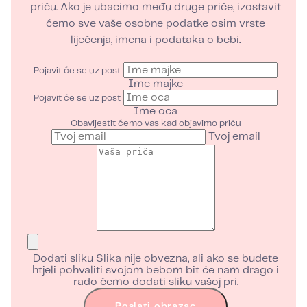
priču. Ako je ubacimo među druge priče, izostavit
ćemo sve vaše osobne podatke osim vrste
liječenja, imena i podataka o bebi.
Pojavit će se uz post
Ime majke
Pojavit će se uz post
Ime oca
Obavijestit ćemo vas kad objavimo priču
Tvoj email
Dodati sliku
Slika nije obvezna, ali ako se budete
htjeli pohvaliti svojom bebom bit će nam drago i
rado ćemo dodati sliku vašoj pri.
Poslati obrazac