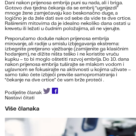
Dani nakon prijenosa embrija puni su nada, ali i briga.
Gotovo dva tjedna čekanja da se embrij “ugnijezdi”
mnoge žene zamjećavaju kao beskonačno duge, a
logično je da žele dati sve od sebe da vide te dve crtice.
Raširenim mitovima da je idealno nekoliko dana ostati u
krevetu ili ležati u čudnim položajima, ali ne vjerujte.
Preporučamo doduše nakon prijenosa embrija
mirovanje, ali radije u smislu izbjegavanja ekstrema:
izbegnite pretjerano vježbanje (zamijenite ga klasičnim
hodanjem), ne dižite ništa teško i ne koristite vruću
kupku – to bi moglo oštetiti razvoj embrija. Do 10. dana
nakon prijenosa embrija tuširajte se mlakom vodom i
uglavnom se fokusirajte na aktivnosti u kojima uživate –
samo tako ćete izbjeći previše samopromatranja i
“čekanje na dve crtice” će vam brže proteći .
Podijelite članak
Nastavi čitati
Više članaka