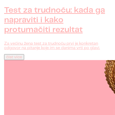
Test za trudnoću: kada ga
napraviti i kako
protumačiti rezultat
Za većinu žena test za trudnoću prvi je konkretan
odgovor na pitanje koje im se danima vrti po glavi.
číst více