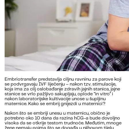
Embriotransfer predstavlja ciljnu ravninu za parove koji
se podvrgavaju IVF liječenju – nakon tzv. stimulacije,
koja ima za cilj oslobađanje zdravih jajnih stanica, jajne
stanice se vrlo pažljivo sakupljaju, oplode "in vitro" i
nakon laboratorijske kultivacije unose u šupljinu
maternice. Kako se embrij gnijezdi u maternici?
Nakon što se embriji unesu u maternicu, obično je
potrebno oko 10 dana da razina hCG-a bude dovoljno
visoka da se otkrije testom trudnoće. Međutim, mnoge
žene nemaju pojma što se događa u njihovom tijelu