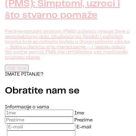
(PMS): Simptomi, uzroci i
što stvarno pomaže
Predmenstrualni sindrom (PMS) zahvaća mnoge žene u
reproduktivnoj dobi. Obuhvaća niz fizičkih i psihičkih
tegoba koje se redovito javljaju u drugoj polovici ciklusa
— dakle u danima prije menstruacije — i nestaju nakon
što počne period. PMS nije izmišljotina, već medicinski
priznano stanje.
číst více
IMATE PITANJE?
Obratite nam se
Informacije o vama
Ime
Prezime
E-mail