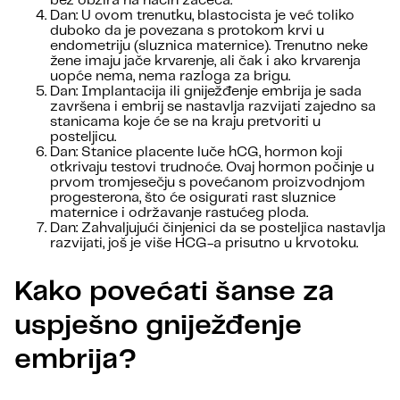
bez obzira na način začeća.
Dan: U ovom trenutku, blastocista je već toliko
duboko da je povezana s protokom krvi u
endometriju (sluznica maternice). Trenutno neke
žene imaju jače krvarenje, ali čak i ako krvarenja
uopće nema, nema razloga za brigu.
Dan: Implantacija ili gniježđenje embrija je sada
završena i embrij se nastavlja razvijati zajedno sa
stanicama koje će se na kraju pretvoriti u
posteljicu.
Dan: Stanice placente luče hCG, hormon koji
otkrivaju testovi trudnoće. Ovaj hormon počinje u
prvom tromjesečju s povećanom proizvodnjom
progesterona, što će osigurati rast sluznice
maternice i održavanje rastućeg ploda.
Dan: Zahvaljujući činjenici da se posteljica nastavlja
razvijati, još je više HCG-a prisutno u krvotoku.
Kako povećati šanse za
uspješno gniježđenje
embrija?