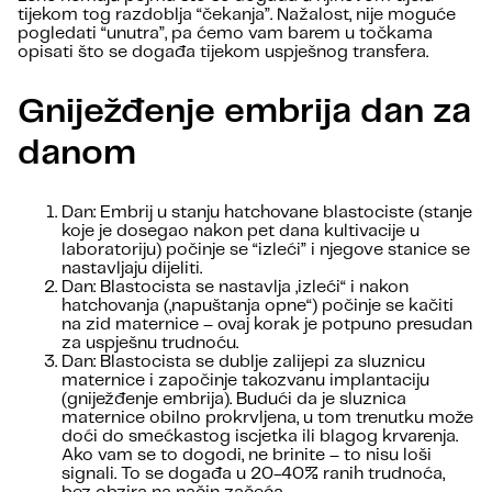
tijekom tog razdoblja “čekanja”. Nažalost, nije moguće
pogledati “unutra”, pa ćemo vam barem u točkama
opisati što se događa tijekom uspješnog transfera.
Gniježđenje embrija dan za
danom
Dan: Embrij u stanju hatchovane blastociste (stanje
koje je dosegao nakon pet dana kultivacije u
laboratoriju) počinje se “izleći” i njegove stanice se
nastavljaju dijeliti.
Dan: Blastocista se nastavlja „izleći“ i nakon
hatchovanja („napuštanja opne“) počinje se kačiti
na zid maternice – ovaj korak je potpuno presudan
za uspješnu trudnoću.
Dan: Blastocista se dublje zalijepi za sluznicu
maternice i započinje takozvanu implantaciju
(gniježđenje embrija). Budući da je sluznica
maternice obilno prokrvljena, u tom trenutku može
doći do smećkastog iscjetka ili blagog krvarenja.
Ako vam se to dogodi, ne brinite – to nisu loši
signali. To se događa u 20-40% ranih trudnoća,