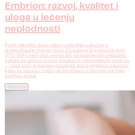
Embrion: razvoj, kvalitet i
uloga u lečenju
neplodnosti
Prvih nekoliko dana nakon oplodnje odlučuje o
iznenađujuće mnogo toga. Za parove koji prolaze kroz
VTO (IVF), veći deo onoga što će kasnije biti presudno
odigra se upravo u tom sićušnom vremenskom prozoru
— i baš zato je korisno razumeti šta je embrion zapravo,
kako se razvija i zašto ga stručnjaci u laboratoriji tako
pažljivo prate.
číst více