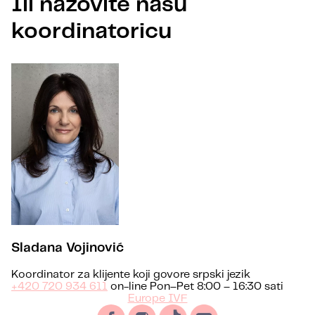
Ili nazovite našu
koordinatoricu
Sladana Vojinović
Koordinator za klijente koji govore srpski jezik
+420 720 934 611
on-line Pon–Pet 8:00 – 16:30 sati
Europe IVF