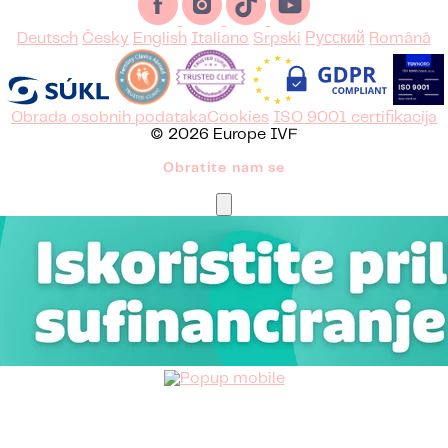
Deutsch
Česky
English
Italiano
Srpski
Русский
Română
Obrada osobnih podataka
Cookies
ISO 9001 certifikacija
© 2026 Europe IVF
Obratite nam se