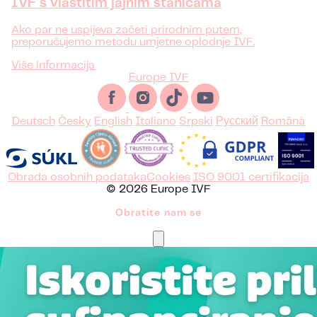
IVF s vlastitim jajnim stanicama
Ako par ne uspijeva začeti prirodnim putem,
preporučujemo metodu umjetne oplodnje IVF.
Više informacija
Europe IVF
Deutsch
Česky
English
Italiano
Srpski
Русский
Română
Obrada osobnih podataka
Cookies
ISO 9001 certifikacija
© 2026 Europe IVF
Obratite nam se