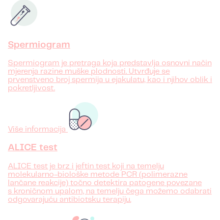
Spermiogram
Spermiogram je pretraga koja predstavlja osnovni način
mjerenja razine muške plodnosti. Utvrđuje se
prvenstveno broj spermija u ejakulatu, kao i njihov oblik i
pokretljivost.
Više informacija
ALICE test
ALICE test je brz i jeftin test koji na temelju
molekularno-biološke metode PCR (polimerazne
lančane reakcije) točno detektira patogene povezane
s kroničnom upalom, na temelju čega možemo odabrati
odgovarajuću antibiotsku terapiju.