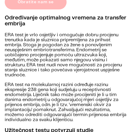
Obratite nam se
Određivanje optimalnog vremena za transfer
embrija
ERA test je vrlo osjetljiv i omogućuje dobru procjenu
trenutka kada je sluznica pripremljena za prihvat
embrija. Stoga je pogodan za žene s ponovljenim
neuspješnim embriotransferima. Endometrij se
uobičajeno procjenjuje pomoću ultrazvuka koji,
međutim, može pokazati samo njegovu visinu i
strukturu. ERA test nudi nove mogućnosti za procjenu
stanja sluznice i tako povećava vjerojatnost uspješne
trudnoće.
ERA test na molekularnoj razini određuje razinu
ekspresije 238 gena koji sudjeluju u receptivnosti
endometrija. Liječnik tako može procijeniti je li u tim
danima endometrij u odgovarajućoj mjeri osjetljiv za
prijenos embrija, odn. je li tzv. 'vremenski okvir za
implantaciju' pomaknut. Zahvaljujući rezultatima,
možemo odrediti odgovarajući termin prijenosa embrija
individualno za svaku klijenticu.
Užitečnost testu potvrzují studie