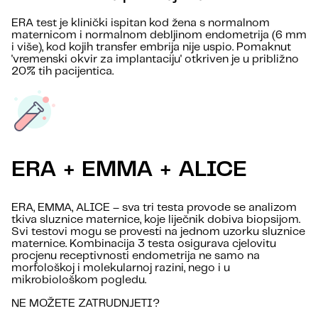
ERA test je klinički ispitan kod žena s normalnom
maternicom i normalnom debljinom endometrija (6 mm
i više), kod kojih transfer embrija nije uspio. Pomaknut
'vremenski okvir za implantaciju' otkriven je u približno
20% tih pacijentica.
ERA + EMMA + ALICE
ERA, EMMA, ALICE – sva tri testa provode se analizom
tkiva sluznice maternice, koje liječnik dobiva biopsijom.
Svi testovi mogu se provesti na jednom uzorku sluznice
maternice. Kombinacija 3 testa osigurava cjelovitu
procjenu receptivnosti endometrija ne samo na
morfološkoj i molekularnoj razini, nego i u
mikrobiološkom pogledu.
NE MOŽETE ZATRUDNJETI?