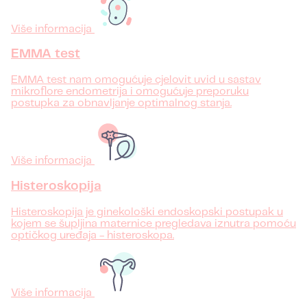
Više informacija
EMMA test
EMMA test nam omogućuje cjelovit uvid u sastav
mikroflore endometrija i omogućuje preporuku
postupka za obnavljanje optimalnog stanja.
Više informacija
Histeroskopija
Histeroskopija je ginekološki endoskopski postupak u
kojem se šupljina maternice pregledava iznutra pomoću
optičkog uređaja - histeroskopa.
Više informacija