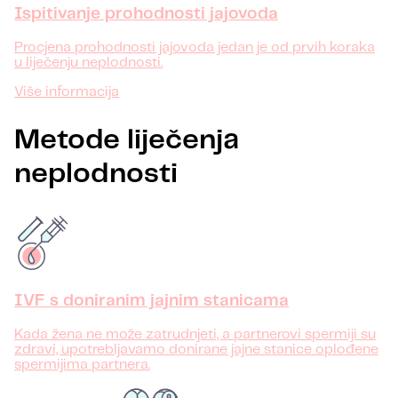
Ispitivanje prohodnosti jajovoda
Procjena prohodnosti jajovoda jedan je od prvih koraka
u liječenju neplodnosti.
Više informacija
Metode liječenja
neplodnosti
IVF s doniranim jajnim stanicama
Kada žena ne može zatrudnjeti, a partnerovi spermiji su
zdravi, upotrebljavamo donirane jajne stanice oplođene
spermijima partnera.