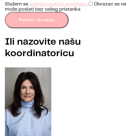
Slažem se
zaštita osobnih podataka
Obrazac se ne
može poslati bez vašeg pristanka
Poslati obrazac
Ili nazovite našu
koordinatoricu