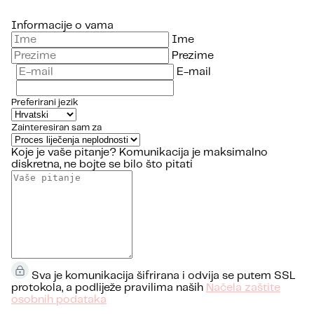
Informacije o vama
Ime
Prezime
E-mail
Preferirani jezik
Zainteresiran sam za
Koje je vaše pitanje?
Komunikacija je maksimalno
diskretna, ne bojte se bilo što pitati
Sva je komunikacija šifrirana i odvija se putem SSL
protokola, a podliježe pravilima naših
Načela zaštite
osobnih podataka