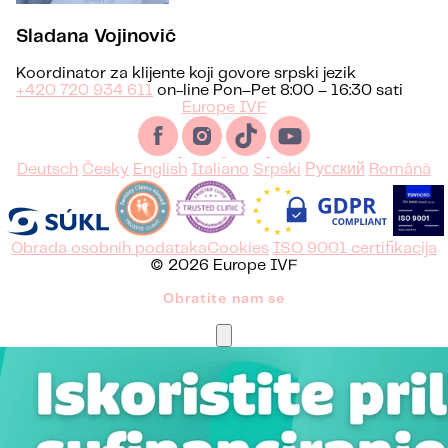
Sladana Vojinović
Koordinator za klijente koji govore srpski jezik
+420 720 934 611
on-line Pon–Pet 8:00 – 16:30 sati
Europe IVF
Deutsch
Česky
English
Italiano
Srpski
Русский
Română
Obrada osobnih podataka
Cookies
ISO 9001 certifikacija
© 2026 Europe IVF
Obratite nam se