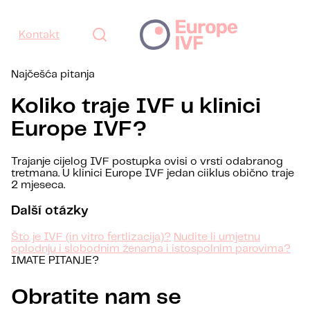
Kontakt
Najčešća pitanja
Koliko traje IVF u klinici
Europe IVF?
Trajanje cijelog IVF postupka ovisi o vrsti odabranog
tretmana. U klinici Europe IVF jedan ciiklus obično traje
2 mjeseca.
Další otázky
Što je IVF (in vitro fertlizacija)?
Nudite li umjetnu
oplodnju i slobodnim ženama i istospolnim parovima?
IMATE PITANJE?
Obratite nam se